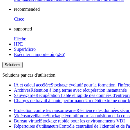
recommended
Cisco
supported
Flèche
HPE
SuperMicro
Exécuter n'importe où (x86)
Solutions
Solutions par cas d'utilisation
IA et calcul accéléré
Stockage évolutif pour la formation, l'infér
Archives
Rétention à long terme avec récupération instantanée
Sauvegarde
Récupération fiable et rapide des données d'entrepri
Charges de travail à haute performance
Un débit extrême pour les
Protection contre les ransomwares
Résilience des données sécur
Vidéosurveillance
Stockage évolutif pour l'acquisition et la con
Bureau virtuel
Stockage rapide pour les environnements VDI
Répertoires d'utilisateurs
Contrôle centralisé de l'identité et de 