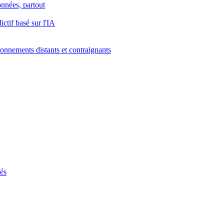
onnées, partout
ctif basé sur l'IA
onnements distants et contraignants
ués