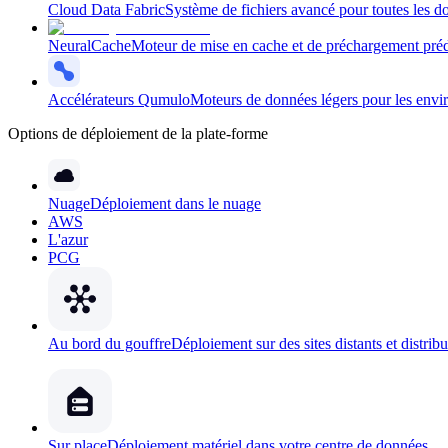
Cloud Data Fabric
Système de fichiers avancé pour toutes les d
NeuralCache
Moteur de mise en cache et de préchargement prédi
Accélérateurs Qumulo
Moteurs de données légers pour les envir
Options de déploiement de la plate-forme
Nuage
Déploiement dans le nuage
AWS
L'azur
PCG
Au bord du gouffre
Déploiement sur des sites distants et distrib
Sur place
Déploiement matériel dans votre centre de données