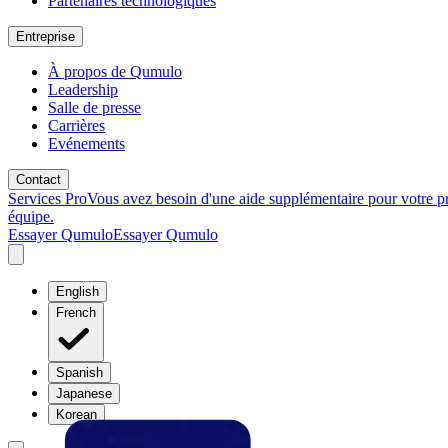
Partenaires technologiques
Entreprise
À propos de Qumulo
Leadership
Salle de presse
Carrières
Evénements
Contact
Services Pro
Vous avez besoin d'une aide supplémentaire pour votre p
équipe.
Essayer Qumulo
Essayer Qumulo
English
French
Spanish
Japanese
Korean