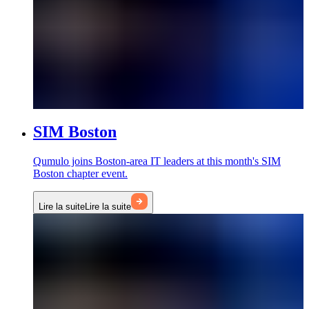
SIM Boston
Qumulo joins Boston-area IT leaders at this month's SIM
Boston chapter event.
Lire la suite
Lire la suite