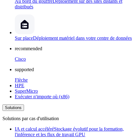
Au bord du gouffre
Déploiement sur des sites distants et
distribués
Sur place
Déploiement matériel dans votre centre de données
recommended
Cisco
supported
Flèche
HPE
SuperMicro
Exécuter n'importe où (x86)
Solutions
Solutions par cas d'utilisation
IA et calcul accéléré
Stockage évolutif pour la formation,
l'inférence et les flux de travail GPU