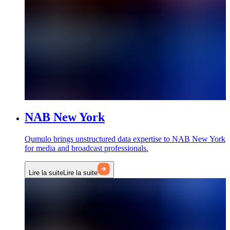
NAB New York
Qumulo brings unstructured data expertise to NAB New York
for media and broadcast professionals.
Lire la suite
Lire la suite