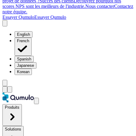
projet de données ?
Succès des clients
Découvrez pourquoi nos
scores NPS sont les meilleurs de l'industrie.
Nous contacter
Contactez
notre équipe.
Essayer Qumulo
Essayer Qumulo
English
French
Spanish
Japanese
Korean
Produits
Solutions