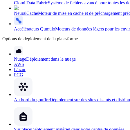
Cloud Data Fabric
Système de fichiers avancé pour toutes les d
NeuralCache
Moteur de mise en cache et de préchargement prédi
Accélérateurs Qumulo
Moteurs de données légers pour les envir
Options de déploiement de la plate-forme
Nuage
Déploiement dans le nuage
AWS
L'azur
PCG
Au bord du gouffre
Déploiement sur des sites distants et distrib
Sur place
Déploiement matériel dans votre centre de données