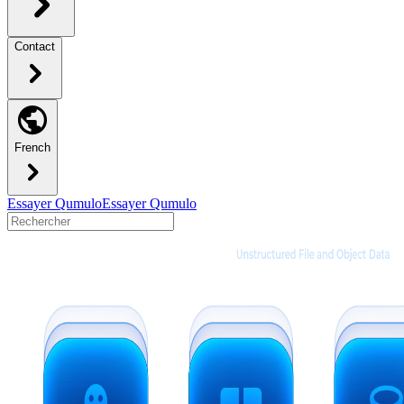
Contact
French
Essayer Qumulo
Essayer Qumulo