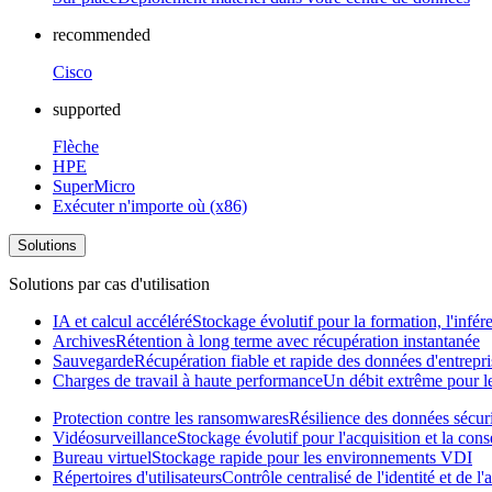
recommended
Cisco
supported
Flèche
HPE
SuperMicro
Exécuter n'importe où (x86)
Solutions
Solutions par cas d'utilisation
IA et calcul accéléré
Stockage évolutif pour la formation, l'infér
Archives
Rétention à long terme avec récupération instantanée
Sauvegarde
Récupération fiable et rapide des données d'entrepri
Charges de travail à haute performance
Un débit extrême pour les
Protection contre les ransomwares
Résilience des données sécur
Vidéosurveillance
Stockage évolutif pour l'acquisition et la con
Bureau virtuel
Stockage rapide pour les environnements VDI
Répertoires d'utilisateurs
Contrôle centralisé de l'identité et de 