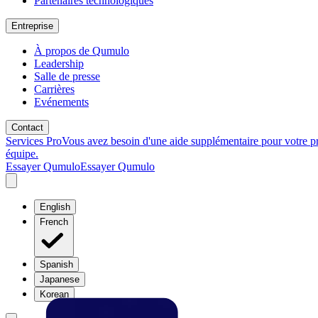
Partenaires technologiques
Entreprise
À propos de Qumulo
Leadership
Salle de presse
Carrières
Evénements
Contact
Services Pro
Vous avez besoin d'une aide supplémentaire pour votre p
équipe.
Essayer Qumulo
Essayer Qumulo
English
French
Spanish
Japanese
Korean