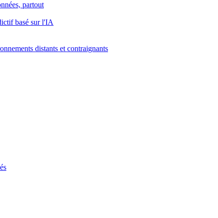
onnées, partout
ctif basé sur l'IA
onnements distants et contraignants
ués