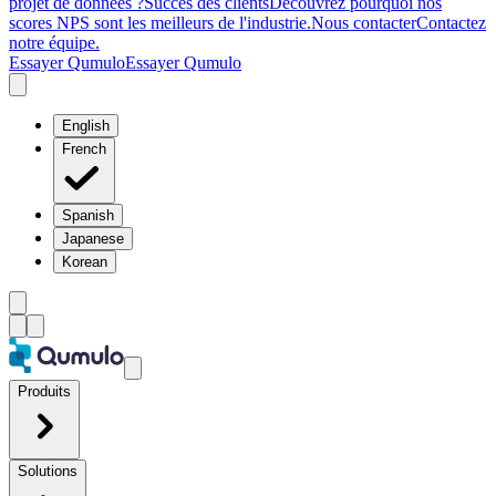
projet de données ?
Succès des clients
Découvrez pourquoi nos
scores NPS sont les meilleurs de l'industrie.
Nous contacter
Contactez
notre équipe.
Essayer Qumulo
Essayer Qumulo
English
French
Spanish
Japanese
Korean
Produits
Solutions