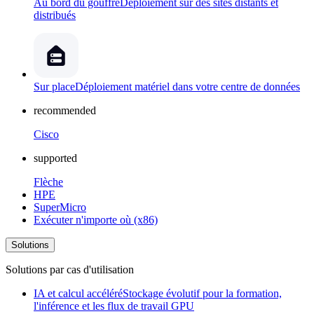
Au bord du gouffre
Déploiement sur des sites distants et
distribués
Sur place
Déploiement matériel dans votre centre de données
recommended
Cisco
supported
Flèche
HPE
SuperMicro
Exécuter n'importe où (x86)
Solutions
Solutions par cas d'utilisation
IA et calcul accéléré
Stockage évolutif pour la formation,
l'inférence et les flux de travail GPU