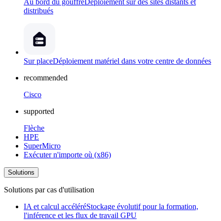
Au bord du gouffre
Déploiement sur des sites distants et
distribués
Sur place
Déploiement matériel dans votre centre de données
recommended
Cisco
supported
Flèche
HPE
SuperMicro
Exécuter n'importe où (x86)
Solutions
Solutions par cas d'utilisation
IA et calcul accéléré
Stockage évolutif pour la formation,
l'inférence et les flux de travail GPU