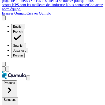
projet de données ?
Succès des clients
Découvrez pourquoi nos
scores NPS sont les meilleurs de l'industrie.
Nous contacter
Contactez
notre équipe.
Essayer Qumulo
Essayer Qumulo
English
French
Spanish
Japanese
Korean
Produits
Solutions