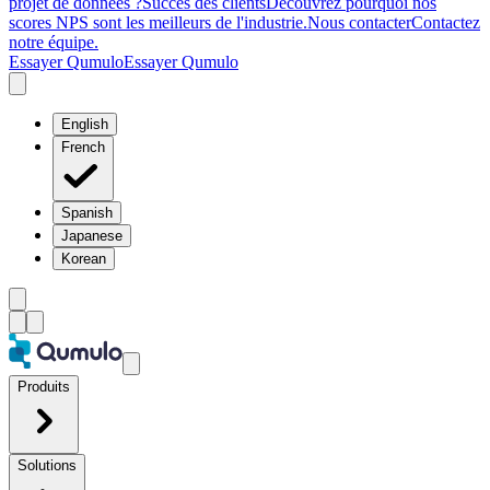
projet de données ?
Succès des clients
Découvrez pourquoi nos
scores NPS sont les meilleurs de l'industrie.
Nous contacter
Contactez
notre équipe.
Essayer Qumulo
Essayer Qumulo
English
French
Spanish
Japanese
Korean
Produits
Solutions