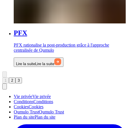
PFX
PFX rationalise la post-production grâce à l'approche
centralisée de Qumulo
Lire la suite
Lire la suite
1
2
3
Vie privée
Vie privée
Conditions
Conditions
Cookies
Cookies
Qumulo Trust
Qumulo Trust
Plan du site
Plan du site