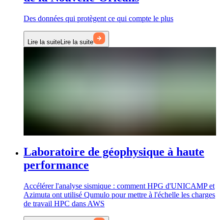
Des données qui protègent ce qui compte le plus
Lire la suite
Lire la suite
Laboratoire de géophysique à haute
performance
Accélérer l'analyse sismique : comment HPG d'UNICAMP et
Azimuta ont utilisé Qumulo pour mettre à l'échelle les charges
de travail HPC dans AWS