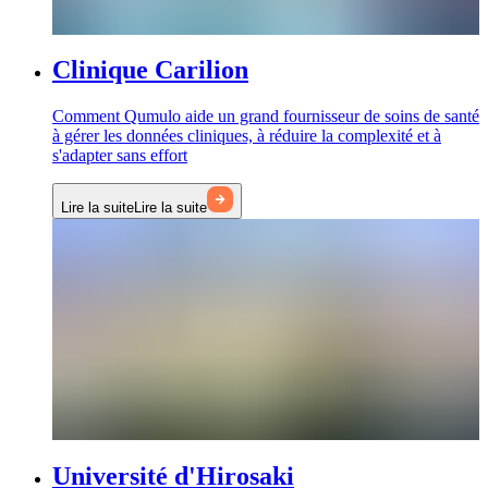
Clinique Carilion
Comment Qumulo aide un grand fournisseur de soins de santé
à gérer les données cliniques, à réduire la complexité et à
s'adapter sans effort
Lire la suite
Lire la suite
Université d'Hirosaki