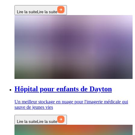
Lire la suite
Lire la suite
Hôpital pour enfants de Dayton
Un meilleur stockage en nuage pour l'imagerie médicale qui
sauve de jeunes vies
Lire la suite
Lire la suite