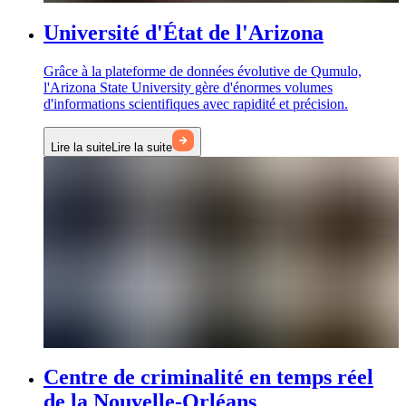
Université d'État de l'Arizona
Grâce à la plateforme de données évolutive de Qumulo,
l'Arizona State University gère d'énormes volumes
d'informations scientifiques avec rapidité et précision.
Lire la suite
Lire la suite
Centre de criminalité en temps réel
de la Nouvelle-Orléans