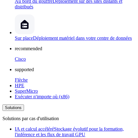
Au bord du gouffre
Déploiement sur des sites distants et
distribués
Sur place
Déploiement matériel dans votre centre de données
recommended
Cisco
supported
Flèche
HPE
SuperMicro
Exécuter n'importe où (x86)
Solutions
Solutions par cas d'utilisation
IA et calcul accéléré
Stockage évolutif pour la formation,
l'inférence et les flux de travail GPU