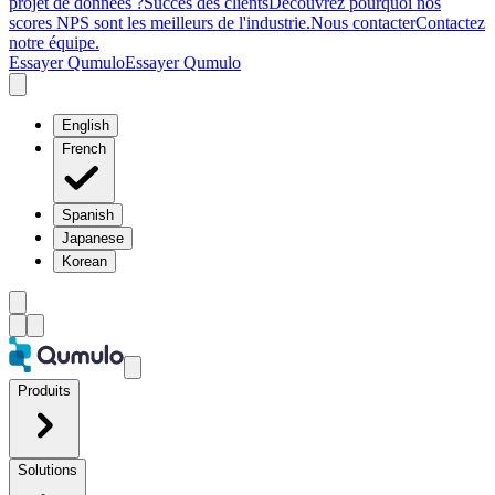
projet de données ?
Succès des clients
Découvrez pourquoi nos
scores NPS sont les meilleurs de l'industrie.
Nous contacter
Contactez
notre équipe.
Essayer Qumulo
Essayer Qumulo
English
French
Spanish
Japanese
Korean
Produits
Solutions