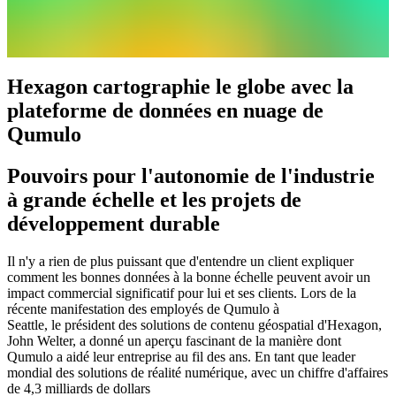
informations et capacités significatives pour une prise de décision
meilleure et plus rapide dans les domaines de la sécurité publique, de
la défense, du transport, de l'administration et de la sécurité physique
Deploiement
Hexagon cartographie le globe avec la
CNQ sur AWS
plateforme de données en nuage de
Emplacement
Qumulo
Mondial, siège en Suède
Pouvoirs pour l'autonomie de l'industrie
Presentation de l'entreprise
à grande échelle et les projets de
Hexagon transforme des données géospatiales complexes sur les
développement durable
personnes, les lieux et les actifs en informations et capacités
exploitables, permettant une prise de décision meilleure et plus
rapide dans les domaines de la sécurité publique, de la défense, du
Il n'y a rien de plus puissant que d'entendre un client expliquer
transport, du gouvernement et de la sécurité physique. L'entreprise a
comment les bonnes données à la bonne échelle peuvent avoir un
rencontré un problème de mise à l'échelle des données et de
impact commercial significatif pour lui et ses clients. Lors de la
performance avec son énorme ensemble de données.
récente manifestation des employés de Qumulo à
Seattle, le président des solutions de contenu géospatial d'Hexagon,
Exigences
John Welter, a donné un aperçu fascinant de la manière dont
Qumulo a aidé leur entreprise au fil des ans. En tant que leader
Échelle illimitée
mondial des solutions de réalité numérique, avec un chiffre d'affaires
de 4,3 milliards de dollars