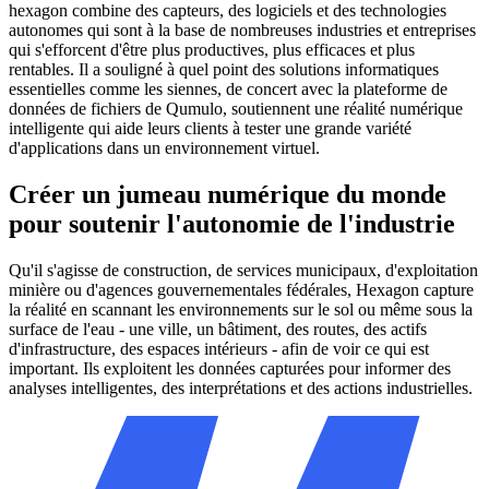
Intégration transparente dans le pipeline existant
hexagon combine des capteurs, des logiciels et des technologies
autonomes qui sont à la base de nombreuses industries et entreprises
Un coût inférieur et des performances supérieures à ceux des
qui s'efforcent d'être plus productives, plus efficaces et plus
autres solutions
rentables. Il a souligné à quel point des solutions informatiques
essentielles comme les siennes, de concert avec la plateforme de
OPEX versus CAPEX
données de fichiers de Qumulo, soutiennent une réalité numérique
intelligente qui aide leurs clients à tester une grande variété
Resultats
d'applications dans un environnement virtuel.
Des flux de travail rationalisés
Créer un jumeau numérique du monde
Réduction du temps entre le champ et le produit
pour soutenir l'autonomie de l'industrie
Extension de la capacité de stockage pour prendre en charge
des points de données plus abondants et à plus haute
Qu'il s'agisse de construction, de services municipaux, d'exploitation
résolution
minière ou d'agences gouvernementales fédérales, Hexagon capture
la réalité en scannant les environnements sur le sol ou même sous la
Un milliard d'images diffusées par mois
surface de l'eau - une ville, un bâtiment, des routes, des actifs
d'infrastructure, des espaces intérieurs - afin de voir ce qui est
important. Ils exploitent les données capturées pour informer des
analyses intelligentes, des interprétations et des actions industrielles.