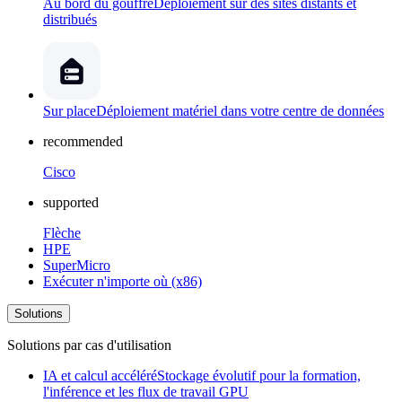
Au bord du gouffre
Déploiement sur des sites distants et
distribués
Sur place
Déploiement matériel dans votre centre de données
recommended
Cisco
supported
Flèche
HPE
SuperMicro
Exécuter n'importe où (x86)
Solutions
Solutions par cas d'utilisation
IA et calcul accéléré
Stockage évolutif pour la formation,
l'inférence et les flux de travail GPU