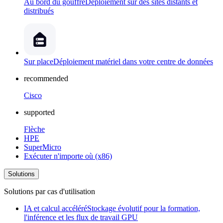
Au bord du gouffre
Déploiement sur des sites distants et
distribués
Sur place
Déploiement matériel dans votre centre de données
recommended
Cisco
supported
Flèche
HPE
SuperMicro
Exécuter n'importe où (x86)
Solutions
Solutions par cas d'utilisation
IA et calcul accéléré
Stockage évolutif pour la formation,
l'inférence et les flux de travail GPU