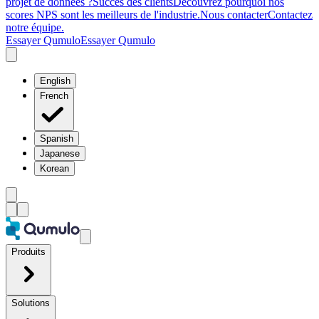
projet de données ?
Succès des clients
Découvrez pourquoi nos
scores NPS sont les meilleurs de l'industrie.
Nous contacter
Contactez
notre équipe.
Essayer Qumulo
Essayer Qumulo
English
French
Spanish
Japanese
Korean
Produits
Solutions