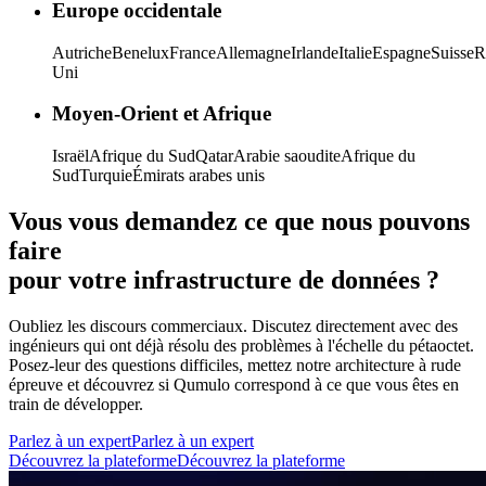
Europe occidentale
Autriche
Benelux
France
Allemagne
Irlande
Italie
Espagne
Suisse
R
Uni
Moyen-Orient et Afrique
Israël
Afrique du Sud
Qatar
Arabie saoudite
Afrique du
Sud
Turquie
Émirats arabes unis
Vous vous demandez ce que nous pouvons
faire
pour votre infrastructure de données ?
Oubliez les discours commerciaux. Discutez directement avec des
ingénieurs qui ont déjà résolu des problèmes à l'échelle du pétaoctet.
Posez-leur des questions difficiles, mettez notre architecture à rude
épreuve et découvrez si Qumulo correspond à ce que vous êtes en
train de développer.
Parlez à un expert
Parlez à un expert
Découvrez la plateforme
Découvrez la plateforme