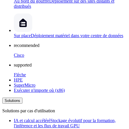
Au bord du gouffre
Déploiement sur des sites distants et
distribués
Sur place
Déploiement matériel dans votre centre de données
recommended
Cisco
supported
Flèche
HPE
SuperMicro
Exécuter n'importe où (x86)
Solutions
Solutions par cas d'utilisation
IA et calcul accéléré
Stockage évolutif pour la formation,
l'inférence et les flux de travail GPU