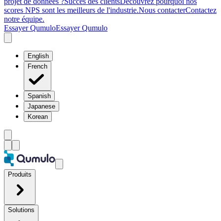
projet de données ?
Succès des clients
Découvrez pourquoi nos
scores NPS sont les meilleurs de l'industrie.
Nous contacter
Contactez
notre équipe.
Essayer Qumulo
Essayer Qumulo
English
French
Spanish
Japanese
Korean
Produits
Solutions