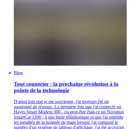
Blog
Tout connecter : la prochaine révolution à la
pointe de la technologie
D'aussi loin que je me souvienne, j'ai toujours été un
passionné de réseaux. La première fois que j'ai connecté un
Hayes Smart Modem 300 - ou peut-être était-ce un Novation
SmartCat 1200 - à une ligne téléphonique et que j'ai entendu
les tonalités de la poignée de main lorsque j'ai composé le
numéro d'un système de tableau d'affichage, j'ai été accroché.