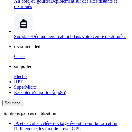
Au bord du gouffre
Déploiement sur des sites distants et
distribués
Sur place
Déploiement matériel dans votre centre de données
recommended
Cisco
supported
Flèche
HPE
SuperMicro
Exécuter n'importe où (x86)
Solutions
Solutions par cas d'utilisation
IA et calcul accéléré
Stockage évolutif pour la formation,
l'inférence et les flux de travail GPU