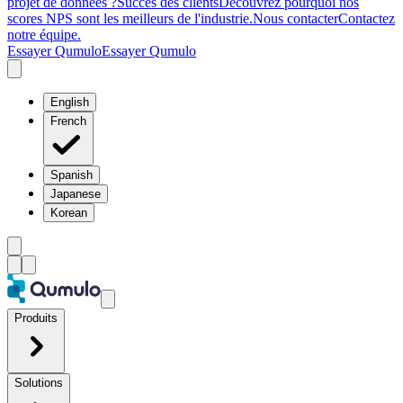
projet de données ?
Succès des clients
Découvrez pourquoi nos
scores NPS sont les meilleurs de l'industrie.
Nous contacter
Contactez
notre équipe.
Essayer Qumulo
Essayer Qumulo
English
French
Spanish
Japanese
Korean
Produits
Solutions