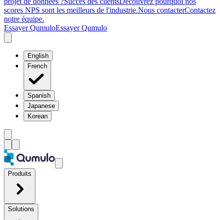
projet de données ?
Succès des clients
Découvrez pourquoi nos
scores NPS sont les meilleurs de l'industrie.
Nous contacter
Contactez
notre équipe.
Essayer Qumulo
Essayer Qumulo
English
French
Spanish
Japanese
Korean
Produits
Solutions