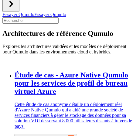
Essayer Qumulo
Essayer Qumulo
Architectures de référence Qumulo
Explorez les architectures validées et les modèles de déploiement
pour Qumulo dans les environnements cloud et hybrides.
Étude de cas - Azure Native Qumulo
pour les services de profil de bureau
virtuel Azure
Cette étude de cas anonyme détaille un déploiement réel
d'Azure Native Qumulo qui a aidé une grande société de
services financiers à gérer le stockage des données pour sa
solution VDI desservant 8 000 utilisateurs distants à travers le
pays.