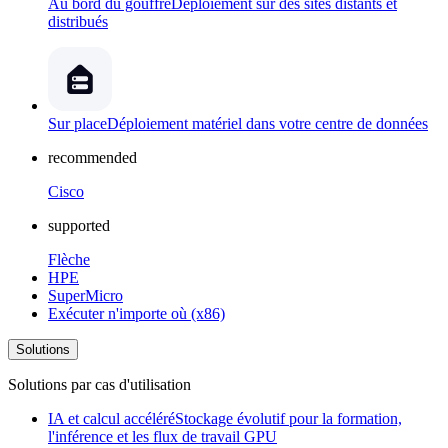
Au bord du gouffre
Déploiement sur des sites distants et
distribués
Sur place
Déploiement matériel dans votre centre de données
recommended
Cisco
supported
Flèche
HPE
SuperMicro
Exécuter n'importe où (x86)
Solutions
Solutions par cas d'utilisation
IA et calcul accéléré
Stockage évolutif pour la formation,
l'inférence et les flux de travail GPU