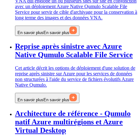
VNA qui englobe un ou plusieurs sites sur site en conjonction
avec un déploiement Azure Native Qumulo Scalable File
Service pour servir de cible d'archivage pour la conservation à
long terme des images et des données VNA.
En savoir plus
En savoir plus
Reprise après sinistre avec Azure
Native Qumulo Scalable File Service
Cet article décrit les options de déploiement d'une solution de
reprise après sinistre sur Azure pour les services de données
non structurées à l'aide du service de fichiers évolutifs Azure
Native Qumulo.
En savoir plus
En savoir plus
Architecture de référence - Qumulo
natif Azure multirégions et Azure
Virtual Desktop