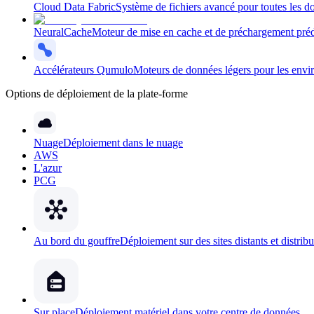
Cloud Data Fabric
Système de fichiers avancé pour toutes les d
NeuralCache
Moteur de mise en cache et de préchargement prédi
Accélérateurs Qumulo
Moteurs de données légers pour les envir
Options de déploiement de la plate-forme
Nuage
Déploiement dans le nuage
AWS
L'azur
PCG
Au bord du gouffre
Déploiement sur des sites distants et distrib
Sur place
Déploiement matériel dans votre centre de données