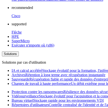
recommended
Cisco
supported
Flèche
HPE
SuperMicro
Exécuter n'importe où (x86)
Solutions
Solutions par cas d'utilisation
IA et calcul accéléré
Stockage évolutif pour la formation, l'infér
Archives
Rétention à long terme avec récupération instantanée
Sauvegarde
Récupération fiable et rapide des données d'entrepri
Charges de travail à haute performance
Un débit extrême pour les
Protection contre les ransomwares
Résilience des données sécur
Vidéosurveillance
Stockage évolutif pour l'acquisition et la con
Bureau virtuel
Stockage rapide pour les environnements VDI
Répertoires d'utilisateurs
Contrôle centralisé de l'identité et de 