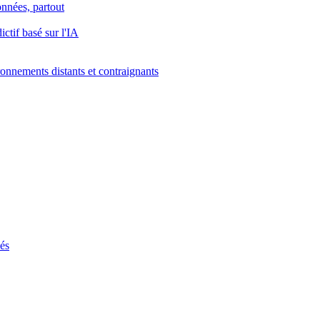
onnées, partout
ctif basé sur l'IA
onnements distants et contraignants
ués