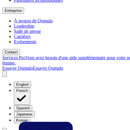
Partenaires technologiques
Entreprise
À propos de Qumulo
Leadership
Salle de presse
Carrières
Evénements
Contact
Services Pro
Vous avez besoin d'une aide supplémentaire pour votre p
équipe.
Essayer Qumulo
Essayer Qumulo
English
French
Spanish
Japanese
Korean