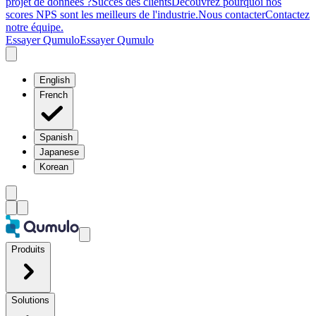
projet de données ?
Succès des clients
Découvrez pourquoi nos
scores NPS sont les meilleurs de l'industrie.
Nous contacter
Contactez
notre équipe.
Essayer Qumulo
Essayer Qumulo
English
French
Spanish
Japanese
Korean
Produits
Solutions