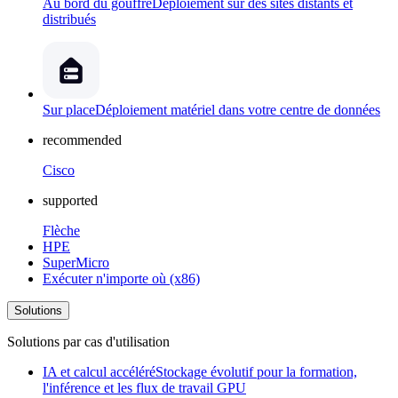
Au bord du gouffre
Déploiement sur des sites distants et
distribués
Sur place
Déploiement matériel dans votre centre de données
recommended
Cisco
supported
Flèche
HPE
SuperMicro
Exécuter n'importe où (x86)
Solutions
Solutions par cas d'utilisation
IA et calcul accéléré
Stockage évolutif pour la formation,
l'inférence et les flux de travail GPU