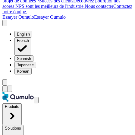
projet de données ?
Succès des clients
Découvrez pourquoi nos
scores NPS sont les meilleurs de l'industrie.
Nous contacter
Contactez
notre équipe.
Essayer Qumulo
Essayer Qumulo
English
French
Spanish
Japanese
Korean
Produits
Solutions