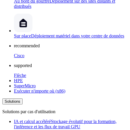
Au bord du gouffre
Déploiement sur des sites distants et
distribués
Sur place
Déploiement matériel dans votre centre de données
recommended
Cisco
supported
Flèche
HPE
SuperMicro
Exécuter n'importe où (x86)
Solutions
Solutions par cas d'utilisation
IA et calcul accéléré
Stockage évolutif pour la formation,
l'inférence et les flux de travail GPU