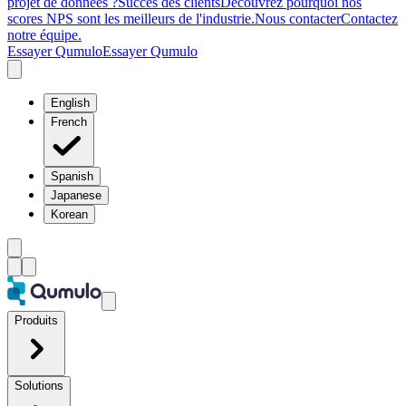
projet de données ?
Succès des clients
Découvrez pourquoi nos
scores NPS sont les meilleurs de l'industrie.
Nous contacter
Contactez
notre équipe.
Essayer Qumulo
Essayer Qumulo
English
French
Spanish
Japanese
Korean
Produits
Solutions