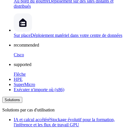
Au bord du gouffre
Déploiement sur des sites distants et
distribués
Sur place
Déploiement matériel dans votre centre de données
recommended
Cisco
supported
Flèche
HPE
SuperMicro
Exécuter n'importe où (x86)
Solutions
Solutions par cas d'utilisation
IA et calcul accéléré
Stockage évolutif pour la formation,
l'inférence et les flux de travail GPU