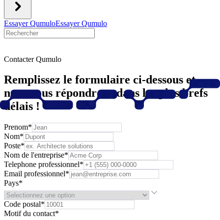
Essayer Qumulo
Essayer Qumulo
Contacter Qumulo
Remplissez le formulaire ci-dessous et
nous vous répondrons dans les plus brefs
délais !
Prenom
*
Nom
*
Poste
*
Nom de l'entreprise
*
Telephone professionnel
*
Email professionnel
*
Pays
*
Code postal
*
Motif du contact
*