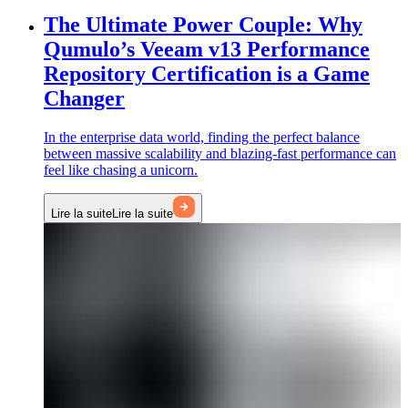
The Ultimate Power Couple: Why
Qumulo’s Veeam v13 Performance
Repository Certification is a Game
Changer
In the enterprise data world, finding the perfect balance
between massive scalability and blazing-fast performance can
feel like chasing a unicorn.
Lire la suite
Lire la suite