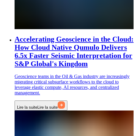
Accelerating Geoscience in the Cloud:
How Cloud Native Qumulo Delivers
6.5x Faster Seismic Interpretation for
S&P Global's Kingdom
Geoscience teams in the Oil & Gas industry are increasingly
migrating critical subsurface workflows to the cloud to
leverage elastic compute, AI resources, and centralized
management.
Lire la suite
Lire la suite