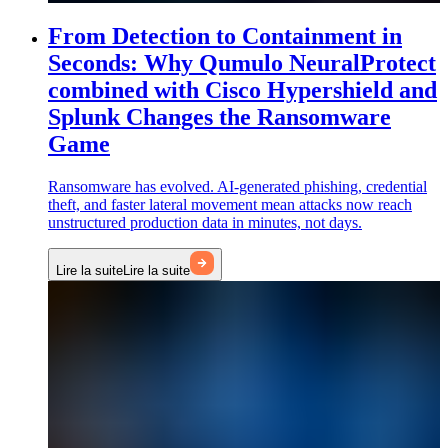
From Detection to Containment in
Seconds: Why Qumulo NeuralProtect
combined with Cisco Hypershield and
Splunk Changes the Ransomware
Game
Ransomware has evolved. AI-generated phishing, credential
theft, and faster lateral movement mean attacks now reach
unstructured production data in minutes, not days.
Lire la suite
Lire la suite