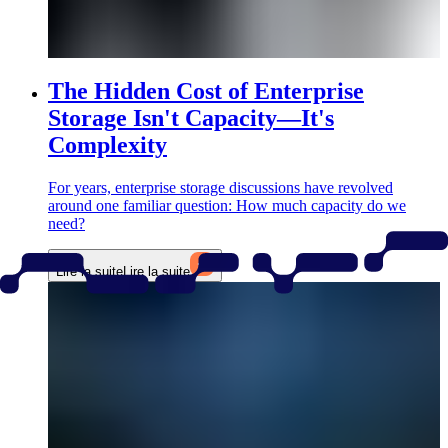
The Hidden Cost of Enterprise
Storage Isn't Capacity—It's
Complexity
For years, enterprise storage discussions have revolved
around one familiar question: How much capacity do we
need?
Lire la suite
Lire la suite