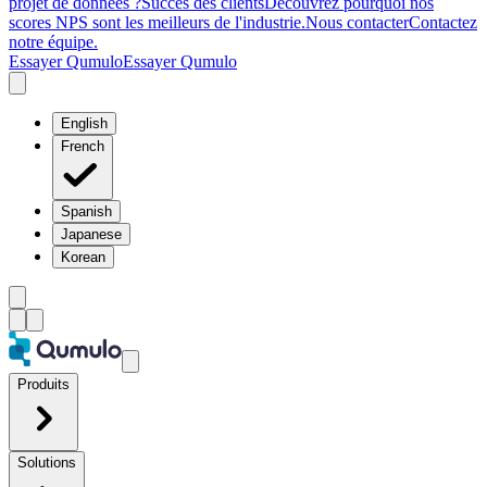
projet de données ?
Succès des clients
Découvrez pourquoi nos
scores NPS sont les meilleurs de l'industrie.
Nous contacter
Contactez
notre équipe.
Essayer Qumulo
Essayer Qumulo
English
French
Spanish
Japanese
Korean
Produits
Solutions