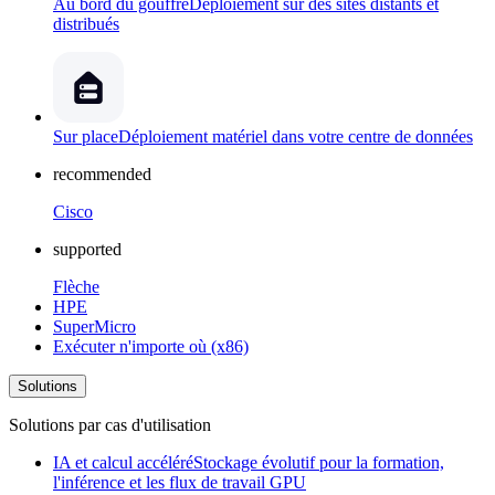
Au bord du gouffre
Déploiement sur des sites distants et
distribués
Sur place
Déploiement matériel dans votre centre de données
recommended
Cisco
supported
Flèche
HPE
SuperMicro
Exécuter n'importe où (x86)
Solutions
Solutions par cas d'utilisation
IA et calcul accéléré
Stockage évolutif pour la formation,
l'inférence et les flux de travail GPU