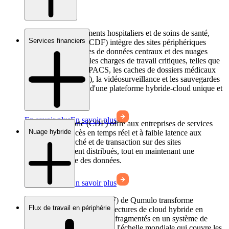
Dans les environnements hospitaliers et de soins de santé,
Services financiers
Cloud Data Fabric (CDF) intègre des sites périphériques
distribués, des centres de données centraux et des nuages
publics pour unifier les charges de travail critiques, telles que
l'imagerie médicale PACS, les caches de dossiers médicaux
électroniques (EMR), la vidéosurveillance et les sauvegardes
d'entreprise, au sein d'une plateforme hybride-cloud unique et
hautement durable.
En savoir plus
En savoir plus
Cloud Data Fabric (CDF) offre aux entreprises de services
Nuage hybride
financiers un accès en temps réel et à faible latence aux
données de marché et de transaction sur des sites
géographiquement distribués, tout en maintenant une
cohérence stricte des données.
En savoir plus
En savoir plus
La Cloud Data Fabric (CDF) de Qumulo transforme
Flux de travail en périphérie
fondamentalement les architectures de cloud hybride en
unifiant les environnements fragmentés en un système de
fichiers unique et cohérent à l'échelle mondiale qui couvre les