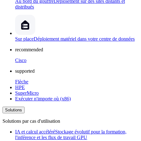
Au bord du gouffre
Déploiement sur des sites distants et
distribués
Sur place
Déploiement matériel dans votre centre de données
recommended
Cisco
supported
Flèche
HPE
SuperMicro
Exécuter n'importe où (x86)
Solutions
Solutions par cas d'utilisation
IA et calcul accéléré
Stockage évolutif pour la formation,
l'inférence et les flux de travail GPU