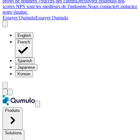
projet de données ?
Succès des clients
Découvrez pourquoi nos
scores NPS sont les meilleurs de l'industrie.
Nous contacter
Contactez
notre équipe.
Essayer Qumulo
Essayer Qumulo
English
French
Spanish
Japanese
Korean
Produits
Solutions