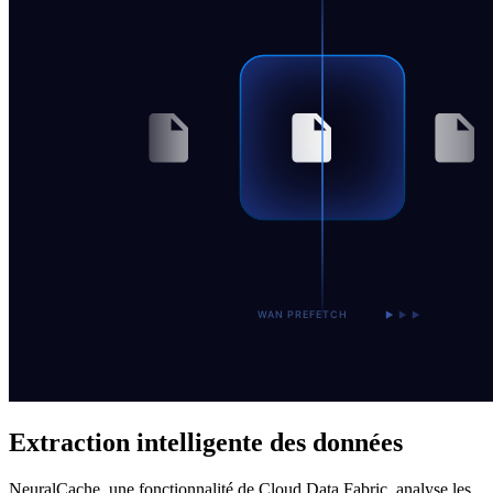
Extraction intelligente des données
NeuralCache, une fonctionnalité de Cloud Data Fabric, analyse les