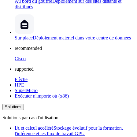
Au bord du gouffre
Déploiement sur des sites distants et
distribués
Sur place
Déploiement matériel dans votre centre de données
recommended
Cisco
supported
Flèche
HPE
SuperMicro
Exécuter n'importe où (x86)
Solutions
Solutions par cas d'utilisation
IA et calcul accéléré
Stockage évolutif pour la formation,
l'inférence et les flux de travail GPU