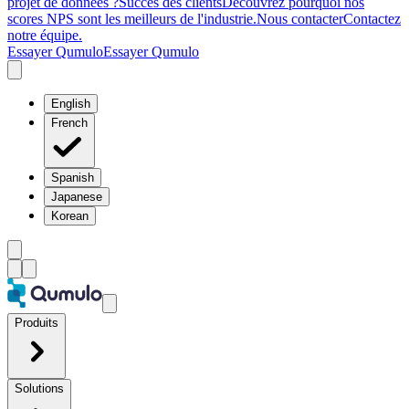
projet de données ?
Succès des clients
Découvrez pourquoi nos
scores NPS sont les meilleurs de l'industrie.
Nous contacter
Contactez
notre équipe.
Essayer Qumulo
Essayer Qumulo
English
French
Spanish
Japanese
Korean
Produits
Solutions