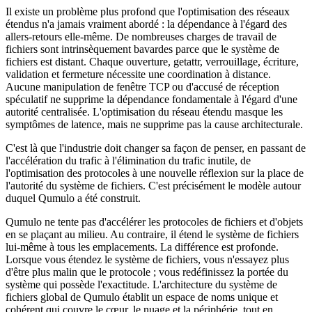
Il existe un problème plus profond que l'optimisation des réseaux
étendus n'a jamais vraiment abordé : la dépendance à l'égard des
allers-retours elle-même. De nombreuses charges de travail de
fichiers sont intrinsèquement bavardes parce que le système de
fichiers est distant. Chaque ouverture, getattr, verrouillage, écriture,
validation et fermeture nécessite une coordination à distance.
Aucune manipulation de fenêtre TCP ou d'accusé de réception
spéculatif ne supprime la dépendance fondamentale à l'égard d'une
autorité centralisée. L'optimisation du réseau étendu masque les
symptômes de latence, mais ne supprime pas la cause architecturale.
C'est là que l'industrie doit changer sa façon de penser, en passant de
l'accélération du trafic à l'élimination du trafic inutile, de
l'optimisation des protocoles à une nouvelle réflexion sur la place de
l'autorité du système de fichiers. C'est précisément le modèle autour
duquel Qumulo a été construit.
Qumulo ne tente pas d'accélérer les protocoles de fichiers et d'objets
en se plaçant au milieu. Au contraire, il étend le système de fichiers
lui-même à tous les emplacements. La différence est profonde.
Lorsque vous étendez le système de fichiers, vous n'essayez plus
d'être plus malin que le protocole ; vous redéfinissez la portée du
système qui possède l'exactitude. L'architecture du système de
fichiers global de Qumulo établit un espace de noms unique et
cohérent qui couvre le cœur, le nuage et la périphérie, tout en