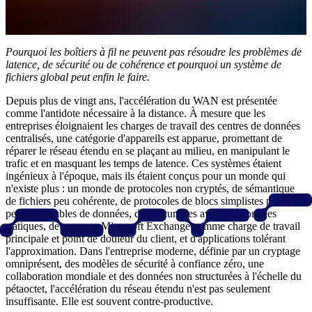
Pourquoi les boîtiers à fil ne peuvent pas résoudre les problèmes de
latence, de sécurité ou de cohérence et pourquoi un système de
fichiers global peut enfin le faire.
Depuis plus de vingt ans, l'accélération du WAN est présentée
comme l'antidote nécessaire à la distance. À mesure que les
entreprises éloignaient les charges de travail des centres de données
centralisés, une catégorie d'appareils est apparue, promettant de
réparer le réseau étendu en se plaçant au milieu, en manipulant le
trafic et en masquant les temps de latence. Ces systèmes étaient
ingénieux à l'époque, mais ils étaient conçus pour un monde qui
n'existe plus : un monde de protocoles non cryptés, de sémantique
de fichiers peu cohérente, de protocoles de blocs simplistes pour les
petits ensembles de données, de succursales avec des données
statiques, de serveurs Microsoft Exchange comme charge de travail
principale et point de douleur du client, et d'applications tolérant
l'approximation. Dans l'entreprise moderne, définie par un cryptage
omniprésent, des modèles de sécurité à confiance zéro, une
collaboration mondiale et des données non structurées à l'échelle du
pétaoctet, l'accélération du réseau étendu n'est pas seulement
insuffisante. Elle est souvent contre-productive.