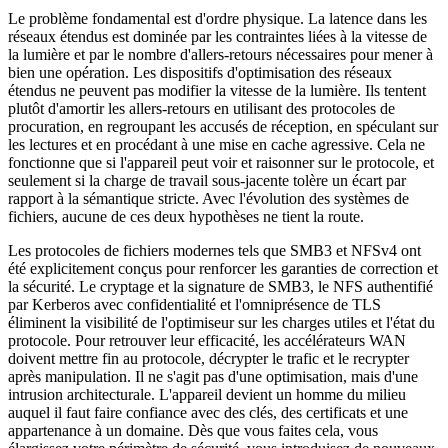
Le problème fondamental est d'ordre physique. La latence dans les
réseaux étendus est dominée par les contraintes liées à la vitesse de
la lumière et par le nombre d'allers-retours nécessaires pour mener à
bien une opération. Les dispositifs d'optimisation des réseaux
étendus ne peuvent pas modifier la vitesse de la lumière. Ils tentent
plutôt d'amortir les allers-retours en utilisant des protocoles de
procuration, en regroupant les accusés de réception, en spéculant sur
les lectures et en procédant à une mise en cache agressive. Cela ne
fonctionne que si l'appareil peut voir et raisonner sur le protocole, et
seulement si la charge de travail sous-jacente tolère un écart par
rapport à la sémantique stricte. Avec l'évolution des systèmes de
fichiers, aucune de ces deux hypothèses ne tient la route.
Les protocoles de fichiers modernes tels que SMB3 et NFSv4 ont
été explicitement conçus pour renforcer les garanties de correction et
la sécurité. Le cryptage et la signature de SMB3, le NFS authentifié
par Kerberos avec confidentialité et l'omniprésence de TLS
éliminent la visibilité de l'optimiseur sur les charges utiles et l'état du
protocole. Pour retrouver leur efficacité, les accélérateurs WAN
doivent mettre fin au protocole, décrypter le trafic et le recrypter
après manipulation. Il ne s'agit pas d'une optimisation, mais d'une
intrusion architecturale. L'appareil devient un homme du milieu
auquel il faut faire confiance avec des clés, des certificats et une
appartenance à un domaine. Dès que vous faites cela, vous