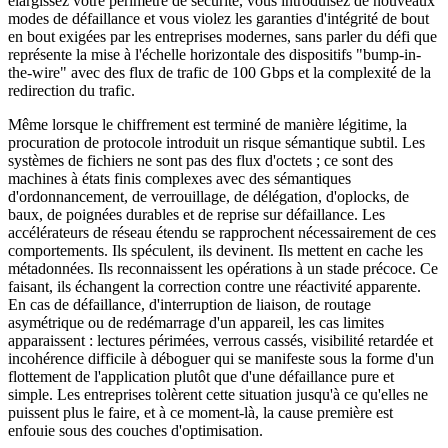
élargissez votre périmètre de sécurité, vous introduisez de nouveaux
modes de défaillance et vous violez les garanties d'intégrité de bout
en bout exigées par les entreprises modernes, sans parler du défi que
représente la mise à l'échelle horizontale des dispositifs "bump-in-
the-wire" avec des flux de trafic de 100 Gbps et la complexité de la
redirection du trafic.
Même lorsque le chiffrement est terminé de manière légitime, la
procuration de protocole introduit un risque sémantique subtil. Les
systèmes de fichiers ne sont pas des flux d'octets ; ce sont des
machines à états finis complexes avec des sémantiques
d'ordonnancement, de verrouillage, de délégation, d'oplocks, de
baux, de poignées durables et de reprise sur défaillance. Les
accélérateurs de réseau étendu se rapprochent nécessairement de ces
comportements. Ils spéculent, ils devinent. Ils mettent en cache les
métadonnées. Ils reconnaissent les opérations à un stade précoce. Ce
faisant, ils échangent la correction contre une réactivité apparente.
En cas de défaillance, d'interruption de liaison, de routage
asymétrique ou de redémarrage d'un appareil, les cas limites
apparaissent : lectures périmées, verrous cassés, visibilité retardée et
incohérence difficile à déboguer qui se manifeste sous la forme d'un
flottement de l'application plutôt que d'une défaillance pure et
simple. Les entreprises tolèrent cette situation jusqu'à ce qu'elles ne
puissent plus le faire, et à ce moment-là, la cause première est
enfouie sous des couches d'optimisation.