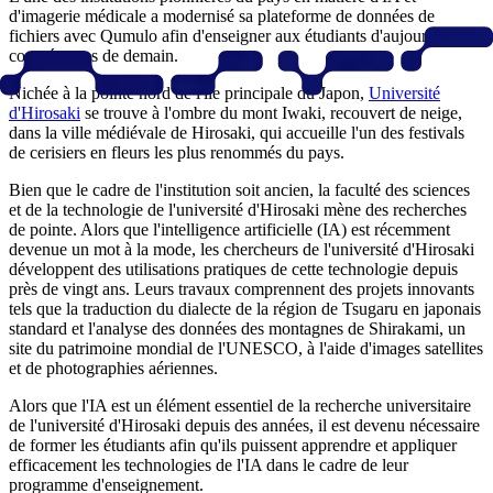
d'imagerie médicale a modernisé sa plateforme de données de
Deploiement
fichiers avec Qumulo afin d'enseigner aux étudiants d'aujourd'hui les
compétences de demain.
Deux grappes Qumulo prenant en charge les charges de travail de la
recherche et de l'éducation
Nichée à la pointe nord de l'île principale du Japon,
Université
d'Hirosaki
se trouve à l'ombre du mont Iwaki, recouvert de neige,
Emplacement
dans la ville médiévale de Hirosaki, qui accueille l'un des festivals
de cerisiers en fleurs les plus renommés du pays.
Hirosaki, Japon
Bien que le cadre de l'institution soit ancien, la faculté des sciences
Presentation de l'entreprise
et de la technologie de l'université d'Hirosaki mène des recherches
L'université d'Hirosaki est une institution nationale de recherche
de pointe. Alors que l'intelligence artificielle (IA) est récemment
située dans le nord du Japon, reconnue pour son travail de pionnier
devenue un mot à la mode, les chercheurs de l'université d'Hirosaki
dans les domaines de l'intelligence artificielle, de l'imagerie médicale
développent des utilisations pratiques de cette technologie depuis
et de la science interdisciplinaire. L'université joue un rôle de
près de vingt ans. Leurs travaux comprennent des projets innovants
premier plan dans le développement d'applications basées sur l'IA,
tels que la traduction du dialecte de la région de Tsugaru en japonais
telles que les modèles de prédiction des maladies, la traduction des
standard et l'analyse des données des montagnes de Shirakami, un
langues et l'analyse des données satellitaires.
site du patrimoine mondial de l'UNESCO, à l'aide d'images satellites
et de photographies aériennes.
Exigences
Alors que l'IA est un élément essentiel de la recherche universitaire
Besoin d'une plateforme évolutive et performante pour gérer
de l'université d'Hirosaki depuis des années, il est devenu nécessaire
les ensembles de données de plus en plus nombreux utilisés
de former les étudiants afin qu'ils puissent apprendre et appliquer
dans la recherche et l'enseignement de l'IA
efficacement les technologies de l'IA dans le cadre de leur
programme d'enseignement.