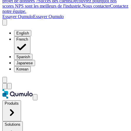
projet de données ?
Succès des clients
Découvrez pourquoi nos
scores NPS sont les meilleurs de l'industrie.
Nous contacter
Contactez
notre équipe.
Essayer Qumulo
Essayer Qumulo
English
French
Spanish
Japanese
Korean
Produits
Solutions