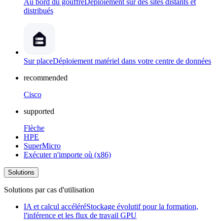
Au bord du gouffre
Déploiement sur des sites distants et
distribués
Sur place
Déploiement matériel dans votre centre de données
recommended
Cisco
supported
Flèche
HPE
SuperMicro
Exécuter n'importe où (x86)
Solutions
Solutions par cas d'utilisation
IA et calcul accéléré
Stockage évolutif pour la formation,
l'inférence et les flux de travail GPU