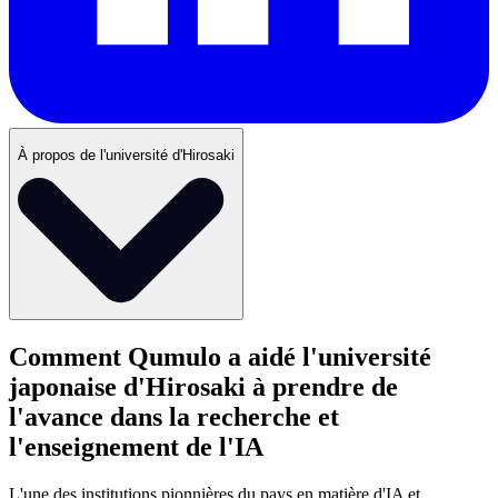
À propos de l'université d'Hirosaki
Secteur
Comment Qumulo a aidé l'université
japonaise d'Hirosaki à prendre de
Enseignement supérieur et recherche
l'avance dans la recherche et
Cas d'utilisation
l'enseignement de l'IA
Recherche sur l'IA et la science des données, calcul à haute
performance, accès multiplateforme
L'une des institutions pionnières du pays en matière d'IA et