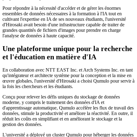
Accès transparent à partir d'environnements Windows et
Linux tout en préservant la sécurité des données
Pour répondre à la nécessité d'accéder et de gérer les énormes
ensembles de données nécessaires à la formation à l'IA tout en
Recherche d'une assistance en temps réel et réactive pour
cultivant l'expertise en IA de ses nouveaux étudiants, l'université
rationaliser les opérations et réduire les frais informatiques
d'Hirosaki avait besoin d'une infrastructure capable de traiter de
grandes quantités de fichiers d'images pour prendre en charge
Resultats
l'analyse de données à haute capacité.
Soutien à la recherche universitaire et à la formation des
Une plateforme unique pour la recherche
étudiants dans le domaine de l'IA et de la science des données
et l'éducation en matière d'IA
Intégration transparente avec les systèmes existants de
l'université tout en modernisant les performances
En collaboration avec NTT EAST Inc. et Arch Systems Inc. en tant
qu'intégrateur et architecte système pour la conception et la mise en
Permet une communication directe avec les ingénieurs de
œuvre globales, l'université d'Hirosaki a choisi Qumulo pour servir à
Qumulo via Slack pour une résolution plus rapide des
la fois les chercheurs et les étudiants.
problèmes
Conçu pour relever les défis uniques du stockage de données
Permet à la prochaine génération de talents en matière d'IA de
moderne, y compris le traitement des données d'IA et
s'épanouir grâce à une infrastructure de données fiable et
d'apprentissage automatique, Qumulo accélère les flux de travail des
évolutive
données, stimule la productivité et améliore la réactivité. En outre, il
réduit les coûts en simplifiant et en améliorant le stockage et la
gestion des données.
L'université a déployé un cluster Qumulo pour héberger les données