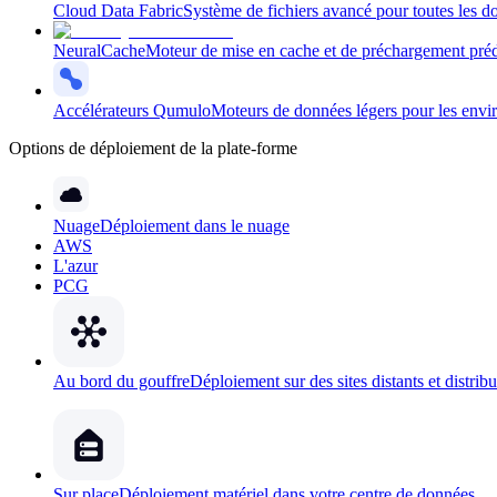
Cloud Data Fabric
Système de fichiers avancé pour toutes les d
NeuralCache
Moteur de mise en cache et de préchargement prédi
Accélérateurs Qumulo
Moteurs de données légers pour les envir
Options de déploiement de la plate-forme
Nuage
Déploiement dans le nuage
AWS
L'azur
PCG
Au bord du gouffre
Déploiement sur des sites distants et distrib
Sur place
Déploiement matériel dans votre centre de données