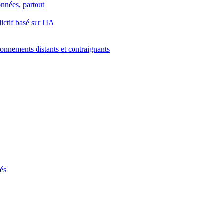
onnées, partout
ctif basé sur l'IA
onnements distants et contraignants
ués