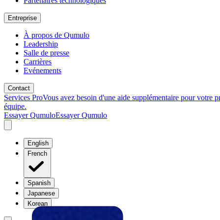
Partenaires technologiques
Entreprise
À propos de Qumulo
Leadership
Salle de presse
Carrières
Evénements
Contact
Services Pro
Vous avez besoin d'une aide supplémentaire pour votre p
équipe.
Essayer Qumulo
Essayer Qumulo
English
French
Spanish
Japanese
Korean