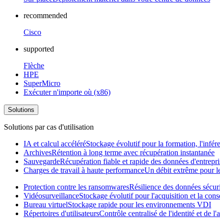
recommended
Cisco
supported
Flèche
HPE
SuperMicro
Exécuter n'importe où (x86)
Solutions
Solutions par cas d'utilisation
IA et calcul accéléré
Stockage évolutif pour la formation, l'infér
Archives
Rétention à long terme avec récupération instantanée
Sauvegarde
Récupération fiable et rapide des données d'entrepri
Charges de travail à haute performance
Un débit extrême pour les
Protection contre les ransomwares
Résilience des données sécur
Vidéosurveillance
Stockage évolutif pour l'acquisition et la con
Bureau virtuel
Stockage rapide pour les environnements VDI
Répertoires d'utilisateurs
Contrôle centralisé de l'identité et de 