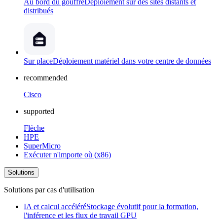
Au bord du gouffre
Déploiement sur des sites distants et
distribués
Sur place
Déploiement matériel dans votre centre de données
recommended
Cisco
supported
Flèche
HPE
SuperMicro
Exécuter n'importe où (x86)
Solutions
Solutions par cas d'utilisation
IA et calcul accéléré
Stockage évolutif pour la formation,
l'inférence et les flux de travail GPU