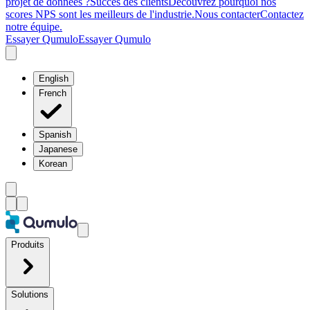
projet de données ?
Succès des clients
Découvrez pourquoi nos
scores NPS sont les meilleurs de l'industrie.
Nous contacter
Contactez
notre équipe.
Essayer Qumulo
Essayer Qumulo
English
French
Spanish
Japanese
Korean
Produits
Solutions