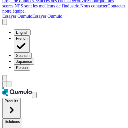
projet de données ?
Succès des clients
Découvrez pourquoi nos
scores NPS sont les meilleurs de l'industrie.
Nous contacter
Contactez
notre équipe.
Essayer Qumulo
Essayer Qumulo
English
French
Spanish
Japanese
Korean
Produits
Solutions