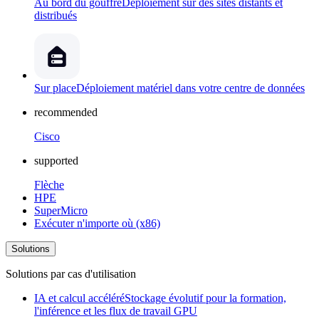
Au bord du gouffre
Déploiement sur des sites distants et
distribués
Sur place
Déploiement matériel dans votre centre de données
recommended
Cisco
supported
Flèche
HPE
SuperMicro
Exécuter n'importe où (x86)
Solutions
Solutions par cas d'utilisation
IA et calcul accéléré
Stockage évolutif pour la formation,
l'inférence et les flux de travail GPU