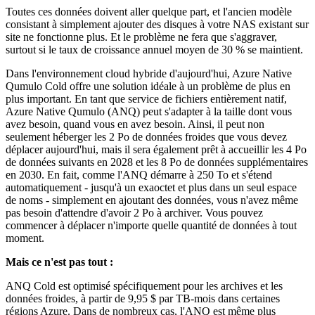
Toutes ces données doivent aller quelque part, et l'ancien modèle
consistant à simplement ajouter des disques à votre NAS existant sur
site ne fonctionne plus. Et le problème ne fera que s'aggraver,
surtout si le taux de croissance annuel moyen de 30 % se maintient.
Dans l'environnement cloud hybride d'aujourd'hui, Azure Native
Qumulo Cold offre une solution idéale à un problème de plus en
plus important. En tant que service de fichiers entièrement natif,
Azure Native Qumulo (ANQ) peut s'adapter à la taille dont vous
avez besoin, quand vous en avez besoin. Ainsi, il peut non
seulement héberger les 2 Po de données froides que vous devez
déplacer aujourd'hui, mais il sera également prêt à accueillir les 4 Po
de données suivants en 2028 et les 8 Po de données supplémentaires
en 2030. En fait, comme l'ANQ démarre à 250 To et s'étend
automatiquement - jusqu'à un exaoctet et plus dans un seul espace
de noms - simplement en ajoutant des données, vous n'avez même
pas besoin d'attendre d'avoir 2 Po à archiver. Vous pouvez
commencer à déplacer n'importe quelle quantité de données à tout
moment.
Mais ce n'est pas tout :
ANQ Cold est optimisé spécifiquement pour les archives et les
données froides, à partir de 9,95 $ par TB-mois dans certaines
régions Azure. Dans de nombreux cas, l'ANQ est même plus