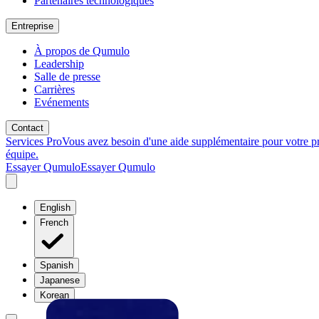
Partenaires technologiques
Entreprise
À propos de Qumulo
Leadership
Salle de presse
Carrières
Evénements
Contact
Services Pro
Vous avez besoin d'une aide supplémentaire pour votre p
équipe.
Essayer Qumulo
Essayer Qumulo
English
French
Spanish
Japanese
Korean