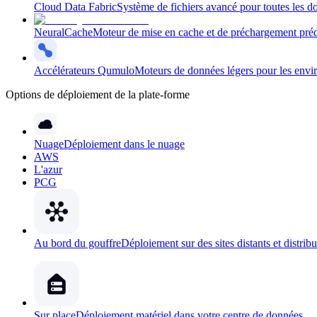
Cloud Data Fabric
Système de fichiers avancé pour toutes les d
NeuralCache
Moteur de mise en cache et de préchargement prédi
Accélérateurs Qumulo
Moteurs de données légers pour les envir
Options de déploiement de la plate-forme
Nuage
Déploiement dans le nuage
AWS
L'azur
PCG
Au bord du gouffre
Déploiement sur des sites distants et distrib
Sur place
Déploiement matériel dans votre centre de données