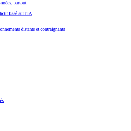
onnées, partout
ctif basé sur l'IA
onnements distants et contraignants
ués