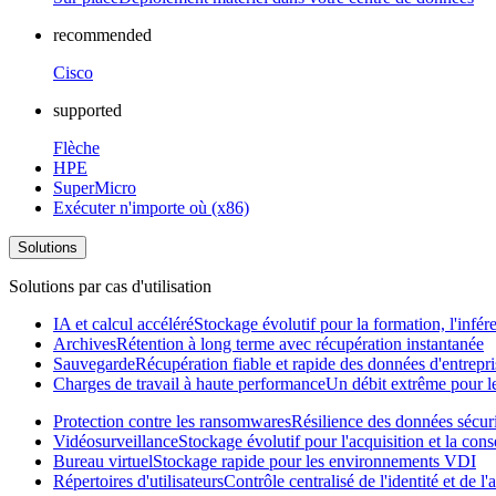
recommended
Cisco
supported
Flèche
HPE
SuperMicro
Exécuter n'importe où (x86)
Solutions
Solutions par cas d'utilisation
IA et calcul accéléré
Stockage évolutif pour la formation, l'infér
Archives
Rétention à long terme avec récupération instantanée
Sauvegarde
Récupération fiable et rapide des données d'entrepri
Charges de travail à haute performance
Un débit extrême pour les
Protection contre les ransomwares
Résilience des données sécur
Vidéosurveillance
Stockage évolutif pour l'acquisition et la con
Bureau virtuel
Stockage rapide pour les environnements VDI
Répertoires d'utilisateurs
Contrôle centralisé de l'identité et de 