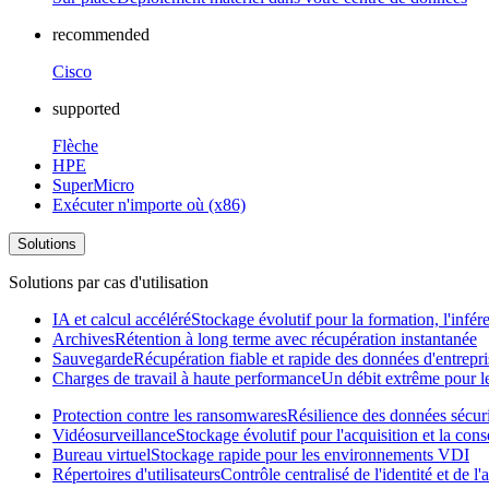
recommended
Cisco
supported
Flèche
HPE
SuperMicro
Exécuter n'importe où (x86)
Solutions
Solutions par cas d'utilisation
IA et calcul accéléré
Stockage évolutif pour la formation, l'infér
Archives
Rétention à long terme avec récupération instantanée
Sauvegarde
Récupération fiable et rapide des données d'entrepri
Charges de travail à haute performance
Un débit extrême pour les
Protection contre les ransomwares
Résilience des données sécur
Vidéosurveillance
Stockage évolutif pour l'acquisition et la con
Bureau virtuel
Stockage rapide pour les environnements VDI
Répertoires d'utilisateurs
Contrôle centralisé de l'identité et de 