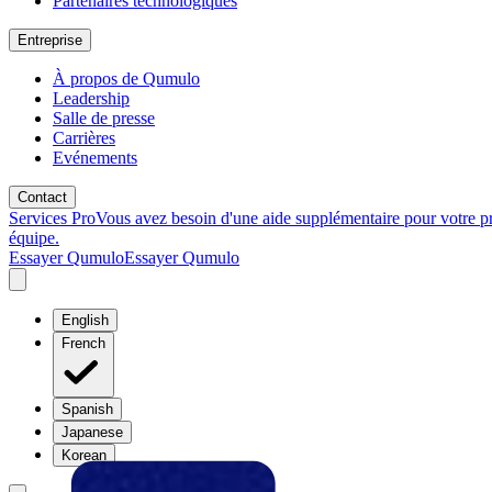
Partenaires technologiques
Entreprise
À propos de Qumulo
Leadership
Salle de presse
Carrières
Evénements
Contact
Services Pro
Vous avez besoin d'une aide supplémentaire pour votre p
équipe.
Essayer Qumulo
Essayer Qumulo
English
French
Spanish
Japanese
Korean