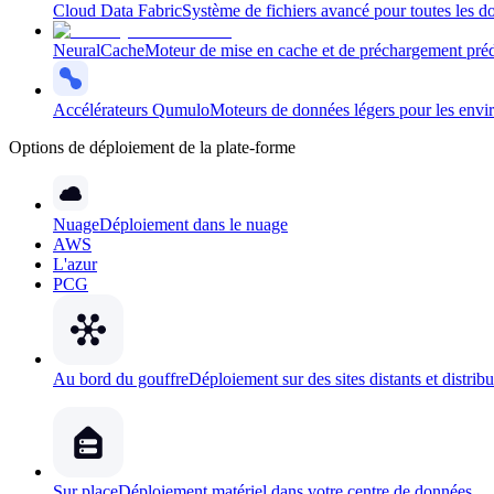
Cloud Data Fabric
Système de fichiers avancé pour toutes les d
NeuralCache
Moteur de mise en cache et de préchargement prédi
Accélérateurs Qumulo
Moteurs de données légers pour les envir
Options de déploiement de la plate-forme
Nuage
Déploiement dans le nuage
AWS
L'azur
PCG
Au bord du gouffre
Déploiement sur des sites distants et distrib
Sur place
Déploiement matériel dans votre centre de données