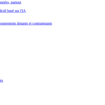
onnées, partout
ctif basé sur l'IA
onnements distants et contraignants
ués