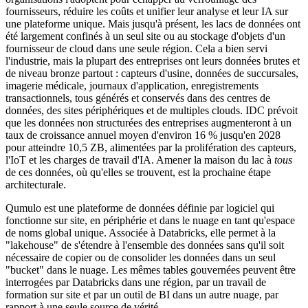
fournisseurs, réduire les coûts et unifier leur analyse et leur IA sur
une plateforme unique. Mais jusqu'à présent, les lacs de données ont
été largement confinés à un seul site ou au stockage d'objets d'un
fournisseur de cloud dans une seule région. Cela a bien servi
l'industrie, mais la plupart des entreprises ont leurs données brutes et
de niveau bronze partout : capteurs d'usine, données de succursales,
imagerie médicale, journaux d'application, enregistrements
transactionnels, tous générés et conservés dans des centres de
données, des sites périphériques et de multiples clouds. IDC prévoit
que les données non structurées des entreprises augmenteront à un
taux de croissance annuel moyen d'environ 16 % jusqu'en 2028
pour atteindre 10,5 ZB, alimentées par la prolifération des capteurs,
l'IoT et les charges de travail d'IA. Amener la maison du lac à
tous
de ces données, où qu'elles se trouvent, est la prochaine étape
architecturale.
Qumulo est une plateforme de données définie par logiciel qui
fonctionne sur site, en périphérie et dans le nuage en tant qu'espace
de noms global unique. Associée à Databricks, elle permet à la
"lakehouse" de s'étendre à l'ensemble des données sans qu'il soit
nécessaire de copier ou de consolider les données dans un seul
"bucket" dans le nuage. Les mêmes tables gouvernées peuvent être
interrogées par Databricks dans une région, par un travail de
formation sur site et par un outil de BI dans un autre nuage, par
rapport à une seule source de vérité.