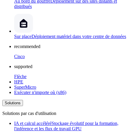
Au bord du gouffre
Déploiement sur des sites distants et
distribués
Sur place
Déploiement matériel dans votre centre de données
recommended
Cisco
supported
Flèche
HPE
SuperMicro
Exécuter n'importe où (x86)
Solutions
Solutions par cas d'utilisation
IA et calcul accéléré
Stockage évolutif pour la formation,
l'inférence et les flux de travail GPU