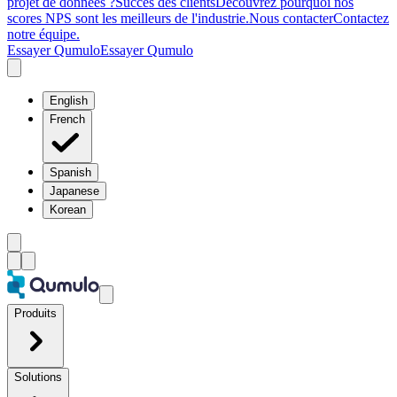
projet de données ?
Succès des clients
Découvrez pourquoi nos
scores NPS sont les meilleurs de l'industrie.
Nous contacter
Contactez
notre équipe.
Essayer Qumulo
Essayer Qumulo
English
French
Spanish
Japanese
Korean
Produits
Solutions