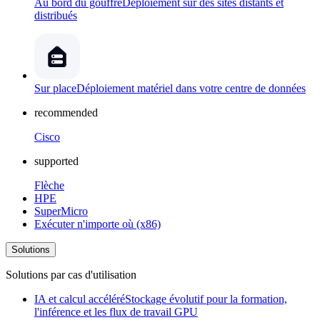
Au bord du gouffre
Déploiement sur des sites distants et
distribués
Sur place
Déploiement matériel dans votre centre de données
recommended
Cisco
supported
Flèche
HPE
SuperMicro
Exécuter n'importe où (x86)
Solutions
Solutions par cas d'utilisation
IA et calcul accéléré
Stockage évolutif pour la formation,
l'inférence et les flux de travail GPU