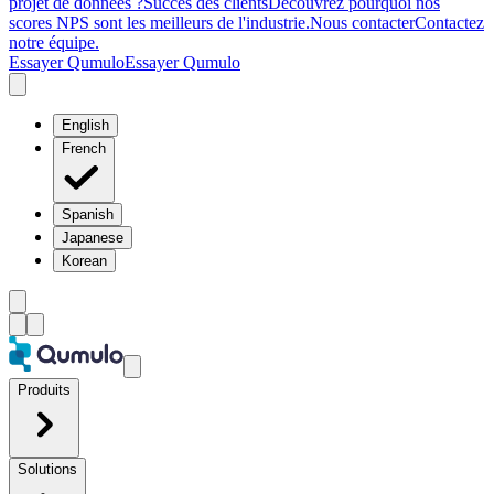
projet de données ?
Succès des clients
Découvrez pourquoi nos
scores NPS sont les meilleurs de l'industrie.
Nous contacter
Contactez
notre équipe.
Essayer Qumulo
Essayer Qumulo
English
French
Spanish
Japanese
Korean
Produits
Solutions