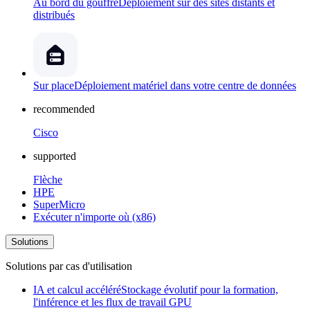
Au bord du gouffre
Déploiement sur des sites distants et
distribués
Sur place
Déploiement matériel dans votre centre de données
recommended
Cisco
supported
Flèche
HPE
SuperMicro
Exécuter n'importe où (x86)
Solutions
Solutions par cas d'utilisation
IA et calcul accéléré
Stockage évolutif pour la formation,
l'inférence et les flux de travail GPU