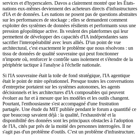
services et d'hyperscalers. Davos a clairement montré que les États-
nations eux-mêmes deviennent des acheteurs directs d'infrastructures
d'IA et de données. Les nations ne posent pas de questions abstraites
sur les performances de stockage ; elles se demandent comment
exploiter des systèmes de données résilients et performants sous une
pression géopolitique active. Ils veulent des plateformes qui leur
permettent de développer des capacités d'IA indépendantes sans
sacrifier l'interopérabilité avec leurs alliés. D'un point de vue
architectural, c'est exactement le problème que nous résolvons : un
tissu de données de qualité souveraine qui peut fonctionner
n'importe où, renforcer le contrôle sans isolement et s'étendre de la
périphérie tactique à l'analyse à l'échelle nationale.
Si l'IA souveraine était la toile de fond stratégique, l'IA agentique
était le point de mire opérationnel. Presque toutes les conversations
d'entreprise portaient sur les systèmes autonomes, les agents
décisionnels et les architectures d'IA composables qui peuvent
évoluer au fur et à mesure que les modèles et les outils changent.
Pourtant, l'enthousiasme s'est accompagné d'une frustration
partagée. Une étude du MIT publiée pendant le forum a quantifié ce
que beaucoup savaient déjà : la qualité, l'exhaustivité et la
disponibilité des données sont les principaux obstacles à l'adoption
de l'IA, cités par près de la moitié des personnes interrogées. Il ne
s'agit pas d'un problème d'outils. C'est un problème d'infrastructure.