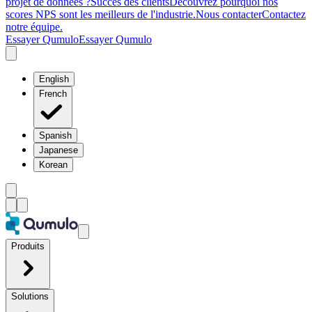
projet de données ?
Succès des clients
Découvrez pourquoi nos
scores NPS sont les meilleurs de l'industrie.
Nous contacter
Contactez
notre équipe.
Essayer Qumulo
Essayer Qumulo
English
French
Spanish
Japanese
Korean
Produits
Solutions