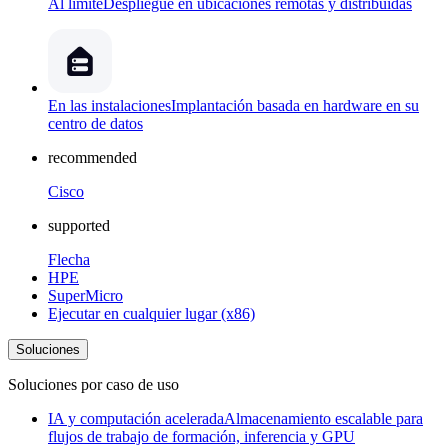
Al límite
Despliegue en ubicaciones remotas y distribuidas
En las instalaciones
Implantación basada en hardware en su
centro de datos
recommended
Cisco
supported
Flecha
HPE
SuperMicro
Ejecutar en cualquier lugar (x86)
Soluciones
Soluciones por caso de uso
IA y computación acelerada
Almacenamiento escalable para
flujos de trabajo de formación, inferencia y GPU