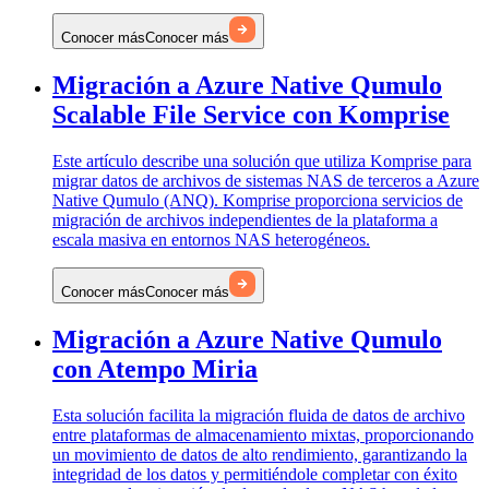
Conocer más
Conocer más
Migración a Azure Native Qumulo
Scalable File Service con Komprise
Este artículo describe una solución que utiliza Komprise para
migrar datos de archivos de sistemas NAS de terceros a Azure
Native Qumulo (ANQ). Komprise proporciona servicios de
migración de archivos independientes de la plataforma a
escala masiva en entornos NAS heterogéneos.
Conocer más
Conocer más
Migración a Azure Native Qumulo
con Atempo Miria
Esta solución facilita la migración fluida de datos de archivo
entre plataformas de almacenamiento mixtas, proporcionando
un movimiento de datos de alto rendimiento, garantizando la
integridad de los datos y permitiéndole completar con éxito