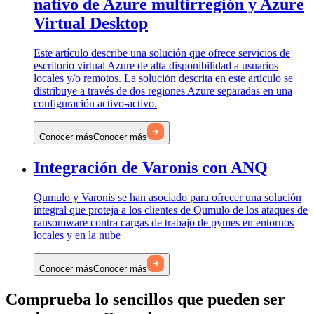
nativo de Azure multirregión y Azure
Virtual Desktop
Este artículo describe una solución que ofrece servicios de
escritorio virtual Azure de alta disponibilidad a usuarios
locales y/o remotos. La solución descrita en este artículo se
distribuye a través de dos regiones Azure separadas en una
configuración activo-activo.
Conocer más
Conocer más
Integración de Varonis con ANQ
Qumulo y Varonis se han asociado para ofrecer una solución
integral que proteja a los clientes de Qumulo de los ataques de
ransomware contra cargas de trabajo de pymes en entornos
locales y en la nube
Conocer más
Conocer más
Comprueba lo sencillos que pueden ser