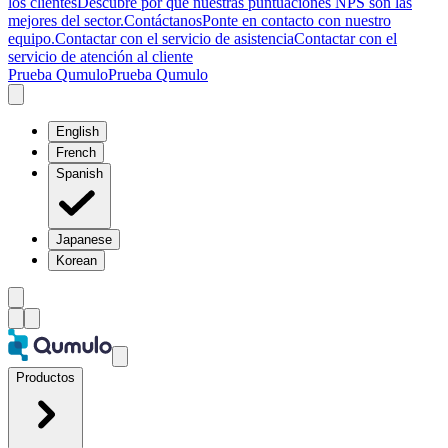
los clientes
Descubre por qué nuestras puntuaciones NPS son las
mejores del sector.
Contáctanos
Ponte en contacto con nuestro
equipo.
Contactar con el servicio de asistencia
Contactar con el
servicio de atención al cliente
Prueba Qumulo
Prueba Qumulo
English
French
Spanish
Japanese
Korean
Productos