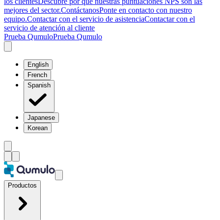
los clientes
Descubre por qué nuestras puntuaciones NPS son las
mejores del sector.
Contáctanos
Ponte en contacto con nuestro
equipo.
Contactar con el servicio de asistencia
Contactar con el
servicio de atención al cliente
Prueba Qumulo
Prueba Qumulo
English
French
Spanish
Japanese
Korean
Productos