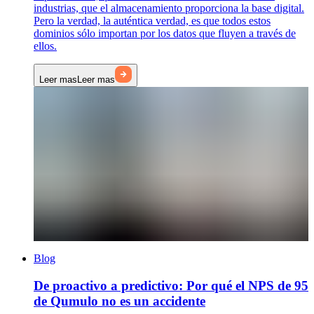
industrias, que el almacenamiento proporciona la base digital.
Pero la verdad, la auténtica verdad, es que todos estos
dominios sólo importan por los datos que fluyen a través de
ellos.
Leer mas
Leer mas
Blog
De proactivo a predictivo: Por qué el NPS de 95
de Qumulo no es un accidente