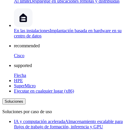
Al límite
Despliegue en ubicaciones remotas y distribuidas
En las instalaciones
Implantación basada en hardware en su
centro de datos
recommended
Cisco
supported
Flecha
HPE
SuperMicro
Ejecutar en cualquier lugar (x86)
Soluciones
Soluciones por caso de uso
IA y computación acelerada
Almacenamiento escalable para
flujos de trabajo de formación, inferencia y GPU