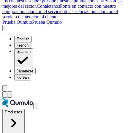
los clientes
Descubre por qué nuestras puntuaciones NPS son las
mejores del sector.
Contáctanos
Ponte en contacto con nuestro
equipo.
Contactar con el servicio de asistencia
Contactar con el
servicio de atención al cliente
Prueba Qumulo
Prueba Qumulo
English
French
Spanish
Japanese
Korean
Productos