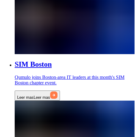
SIM Boston
Qumulo joins Boston-area IT leaders at this month's SIM
Boston chapter event.
Leer mas
Leer mas