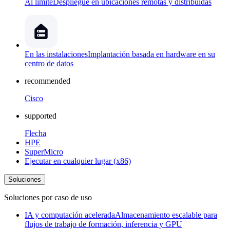
Al límite
Despliegue en ubicaciones remotas y distribuidas
En las instalaciones
Implantación basada en hardware en su
centro de datos
recommended
Cisco
supported
Flecha
HPE
SuperMicro
Ejecutar en cualquier lugar (x86)
Soluciones
Soluciones por caso de uso
IA y computación acelerada
Almacenamiento escalable para
flujos de trabajo de formación, inferencia y GPU