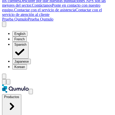
los clientes
Descubre por qué nuestras puntuaciones NPS son las
mejores del sector.
Contáctanos
Ponte en contacto con nuestro
equipo.
Contactar con el servicio de asistencia
Contactar con el
servicio de atención al cliente
Prueba Qumulo
Prueba Qumulo
English
French
Spanish
Japanese
Korean
Productos