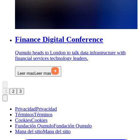
Finance Digital Conference
Qumulo heads to London to talk data infrastructure with
financial services technology leaders.
Leer mas
Leer mas
1
2
3
Privacidad
Privacidad
Términos
Términos
Cookies
Cookies
Fundación Qumulo
Fundación Qumulo
Mapa del sitio
Mapa del sitio