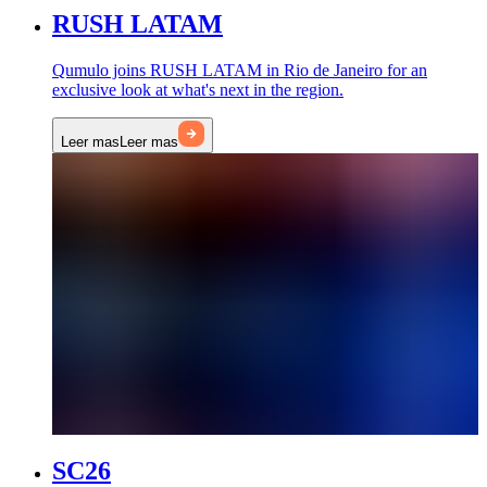
RUSH LATAM
Qumulo joins RUSH LATAM in Rio de Janeiro for an
exclusive look at what's next in the region.
Leer mas
Leer mas
SC26