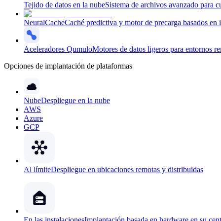
Tejido de datos en la nube
Sistema de archivos avanzado para cu
NeuralCache
Caché predictiva y motor de precarga basados en int
Aceleradores Qumulo
Motores de datos ligeros para entornos r
Opciones de implantación de plataformas
Nube
Despliegue en la nube
AWS
Azure
GCP
Al límite
Despliegue en ubicaciones remotas y distribuidas
En las instalaciones
Implantación basada en hardware en su cent