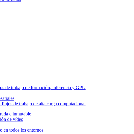
os de trabajo de formación, inferencia y GPU
sariales
flujos de trabajo de alta carga computacional
grada e inmutable
ión de vídeo
so en todos los entornos