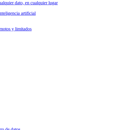
alquier dato, en cualquier lugar
eligencia artificial
emotos y limitados
ro de datos