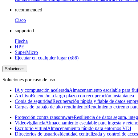
recommended
Cisco
supported
Flecha
HPE
SuperMicro
Ejecutar en cualquier lugar (x86)
Soluciones
Soluciones por caso de uso
IA y computación acelerada
Almacenamiento escalable para fluj
Archivo
Retención a largo plazo con recuperación instantánea
Copia de seguridad
Recuperación rápida y fiable de datos empre
Cargas de trabajo de alto rendimiento
Rendimiento extremo para 
Protección contra ransomware
Resiliencia de datos segura, inte
Videovigilancia
Almacenamiento escalable para ingesta y retenc
Escritorio virtual
Almacenamiento rápido para entornos VDI
Directorios de usuarios
Identidad centralizada y control de acce