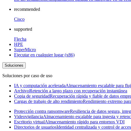
recommended
Cisco
supported
Flecha
HPE
SuperMicro
Ejecutar en cualquier lugar (x86)
Soluciones
Soluciones por caso de uso
IA y computación acelerada
Almacenamiento escalable para fluj
Archivo
Retención a largo plazo con recuperación instantánea
Copia de seguridad
Recuperación rápida y fiable de datos empre
Cargas de trabajo de alto rendimiento
Rendimiento extremo para 
Protección contra ransomware
Resiliencia de datos segura, inte
Videovigilancia
Almacenamiento escalable para ingesta y retenc
Escritorio virtual
Almacenamiento rápido para entornos VDI
Directorios de usuarios
Identidad centralizada y control de acce