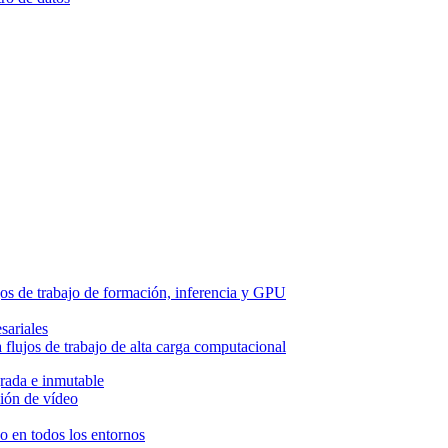
os de trabajo de formación, inferencia y GPU
sariales
flujos de trabajo de alta carga computacional
grada e inmutable
ión de vídeo
so en todos los entornos