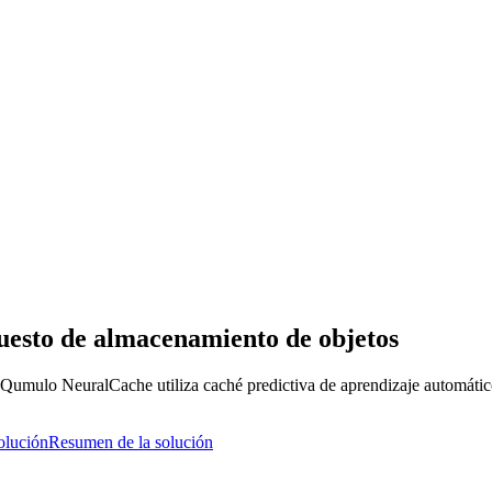
uesto de almacenamiento de objetos
mulo NeuralCache utiliza caché predictiva de aprendizaje automático pa
olución
Resumen de la solución