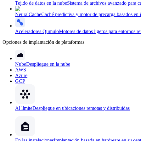
Tejido de datos en la nube
Sistema de archivos avanzado para cu
NeuralCache
Caché predictiva y motor de precarga basados en int
Aceleradores Qumulo
Motores de datos ligeros para entornos r
Opciones de implantación de plataformas
Nube
Despliegue en la nube
AWS
Azure
GCP
Al límite
Despliegue en ubicaciones remotas y distribuidas
En las instalaciones
Implantación basada en hardware en su cent