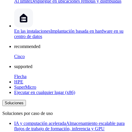
Al límite
Despliegue en ubicaciones remotas y distribuidas
En las instalaciones
Implantación basada en hardware en su
centro de datos
recommended
Cisco
supported
Flecha
HPE
SuperMicro
Ejecutar en cualquier lugar (x86)
Soluciones
Soluciones por caso de uso
IA y computación acelerada
Almacenamiento escalable para
flujos de trabajo de formación, inferencia y GPU