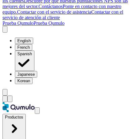
los clientes
Descubre por qué nuestras puntuaciones NPS son las
mejores del sector.
Contáctanos
Ponte en contacto con nuestro
equipo.
Contactar con el servicio de asistencia
Contactar con el
servicio de atención al cliente
Prueba Qumulo
Prueba Qumulo
English
French
Spanish
Japanese
Korean
Productos