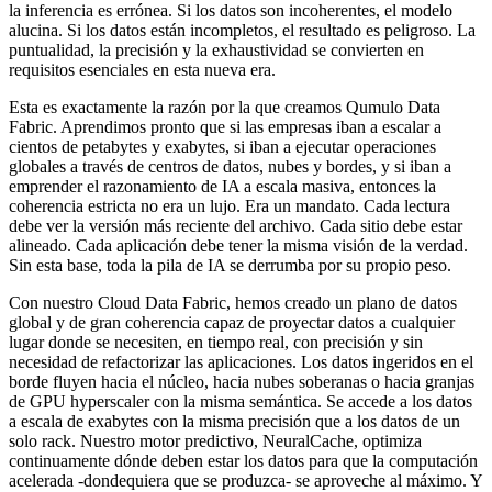
la inferencia es errónea. Si los datos son incoherentes, el modelo
alucina. Si los datos están incompletos, el resultado es peligroso. La
puntualidad, la precisión y la exhaustividad se convierten en
requisitos esenciales en esta nueva era.
Esta es exactamente la razón por la que creamos Qumulo Data
Fabric. Aprendimos pronto que si las empresas iban a escalar a
cientos de petabytes y exabytes, si iban a ejecutar operaciones
globales a través de centros de datos, nubes y bordes, y si iban a
emprender el razonamiento de IA a escala masiva, entonces la
coherencia estricta no era un lujo. Era un mandato. Cada lectura
debe ver la versión más reciente del archivo. Cada sitio debe estar
alineado. Cada aplicación debe tener la misma visión de la verdad.
Sin esta base, toda la pila de IA se derrumba por su propio peso.
Con nuestro Cloud Data Fabric, hemos creado un plano de datos
global y de gran coherencia capaz de proyectar datos a cualquier
lugar donde se necesiten, en tiempo real, con precisión y sin
necesidad de refactorizar las aplicaciones. Los datos ingeridos en el
borde fluyen hacia el núcleo, hacia nubes soberanas o hacia granjas
de GPU hyperscaler con la misma semántica. Se accede a los datos
a escala de exabytes con la misma precisión que a los datos de un
solo rack. Nuestro motor predictivo, NeuralCache, optimiza
continuamente dónde deben estar los datos para que la computación
acelerada -dondequiera que se produzca- se aproveche al máximo. Y