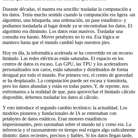
Durante décadas, el mantra era sencillo: trasladar la computación a
los datos. Tenía mucho sentido cuando la computación era ligera -un
algoritmo, una búsqueda, una ordenación, un pase estadístico- y
podíamos trasladarla al lugar donde ya se encontraban los datos. El
algoritmo era diminuto. Los datos eran masivos. Trasladar una
consulta era barato. Mover petabytes no lo era. Esa lógica se
mantuvo hasta que el mundo cambió bajo nuestros pies.
Hoy en día, la informática acelerada se ha convertido en un recurso
limitado. Las redes eléctricas están saturadas. El espacio en los
centros de datos es escaso. Las GPU, las TPU y los aceleradores
personalizados son caros, están saturados y distribuidos de forma
desigual por todo el mundo. Por primera vez, el centro de gravedad
se ha desplazado. La computación puede ser escasa y transitoria,
pero los datos abundan y están en todas partes. Y, de repente, nos
enfrentamos a la realidad de que, para aprovechar el limitado cálculo
disponible, debemos trasladar los datos al cálculo.
Y esto introduce el segundo cambio tectónico: la actualidad. Los
modelos pioneros y fundacionales de IA se entrenaban con
petabytes de datos estáticos. Eran motores estadísticos
impresionantes, pero razonaban sobre el mundo tal y como era. La
inferencia y el razonamiento en tiempo real exigen algo radicalmente
distinto: datos recientes, precisos y fiables. Si los datos llegan tarde,