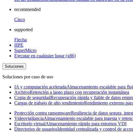
recommended
Cisco
supported
Flecha
HPE
SuperMicro
Ejecutar en cualquier lugar (x86)
Soluciones
Soluciones por caso de uso
IA y computación acelerada
Almacenamiento escalable para fluj
Archivo
Retención a largo plazo con recuperación instantánea
Copia de seguridad
Recuperación rápida y fiable de datos empre
Cargas de trabajo de alto rendimiento
Rendimiento extremo para 
Protección contra ransomware
Resiliencia de datos segura, inte
Videovigilancia
Almacenamiento escalable para ingesta y retenc
Escritorio virtual
Almacenamiento rápido para entornos VDI
Directorios de usuarios
Identidad centralizada y control de acce