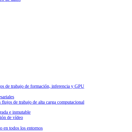
os de trabajo de formación, inferencia y GPU
sariales
flujos de trabajo de alta carga computacional
grada e inmutable
ión de vídeo
so en todos los entornos