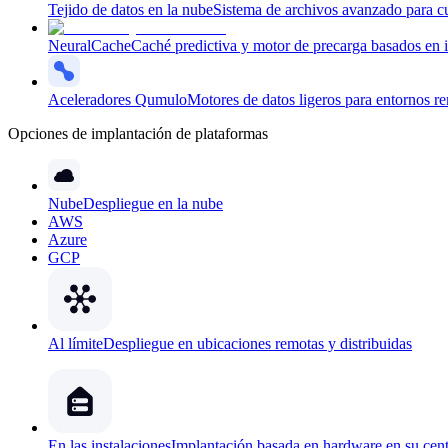
Tejido de datos en la nube
Sistema de archivos avanzado para cu
NeuralCache
Caché predictiva y motor de precarga basados en int
Aceleradores Qumulo
Motores de datos ligeros para entornos r
Opciones de implantación de plataformas
Nube
Despliegue en la nube
AWS
Azure
GCP
Al límite
Despliegue en ubicaciones remotas y distribuidas
En las instalaciones
Implantación basada en hardware en su cent