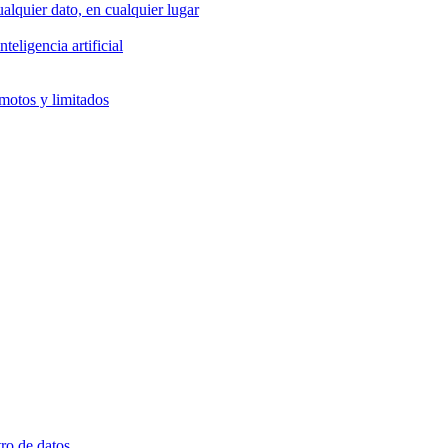
alquier dato, en cualquier lugar
eligencia artificial
emotos y limitados
ro de datos