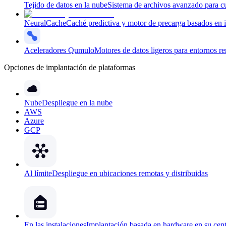
Tejido de datos en la nube
Sistema de archivos avanzado para cu
NeuralCache
Caché predictiva y motor de precarga basados en int
Aceleradores Qumulo
Motores de datos ligeros para entornos r
Opciones de implantación de plataformas
Nube
Despliegue en la nube
AWS
Azure
GCP
Al límite
Despliegue en ubicaciones remotas y distribuidas
En las instalaciones
Implantación basada en hardware en su cent