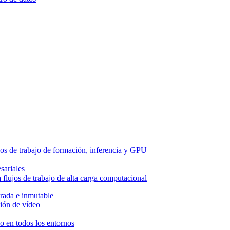
os de trabajo de formación, inferencia y GPU
sariales
flujos de trabajo de alta carga computacional
grada e inmutable
ión de vídeo
so en todos los entornos