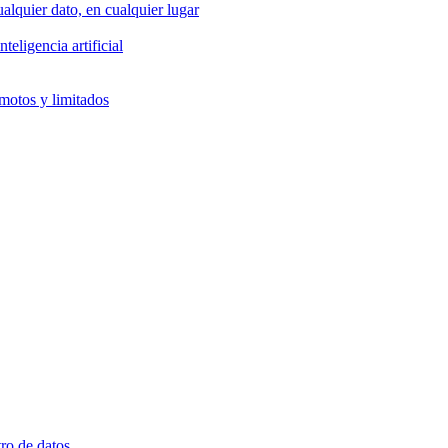
alquier dato, en cualquier lugar
eligencia artificial
emotos y limitados
ro de datos