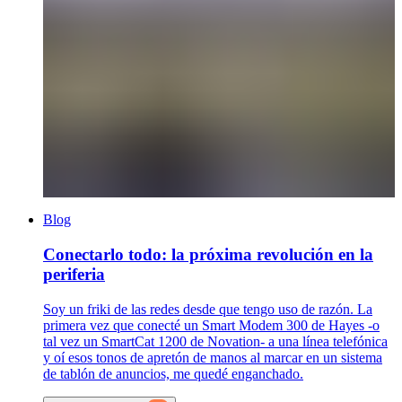
Blog
Conectarlo todo: la próxima revolución en la
periferia
Soy un friki de las redes desde que tengo uso de razón. La
primera vez que conecté un Smart Modem 300 de Hayes -o
tal vez un SmartCat 1200 de Novation- a una línea telefónica
y oí esos tonos de apretón de manos al marcar en un sistema
de tablón de anuncios, me quedé enganchado.