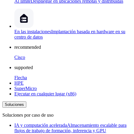
Al límite
Despliegue en ubicaciones remotas y distribuidas
En las instalaciones
Implantación basada en hardware en su
centro de datos
recommended
Cisco
supported
Flecha
HPE
SuperMicro
Ejecutar en cualquier lugar (x86)
Soluciones
Soluciones por caso de uso
IA y computación acelerada
Almacenamiento escalable para
flujos de trabajo de formación, inferencia y GPU