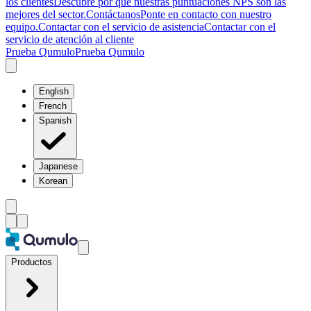
los clientes
Descubre por qué nuestras puntuaciones NPS son las
mejores del sector.
Contáctanos
Ponte en contacto con nuestro
equipo.
Contactar con el servicio de asistencia
Contactar con el
servicio de atención al cliente
Prueba Qumulo
Prueba Qumulo
English
French
Spanish
Japanese
Korean
Productos