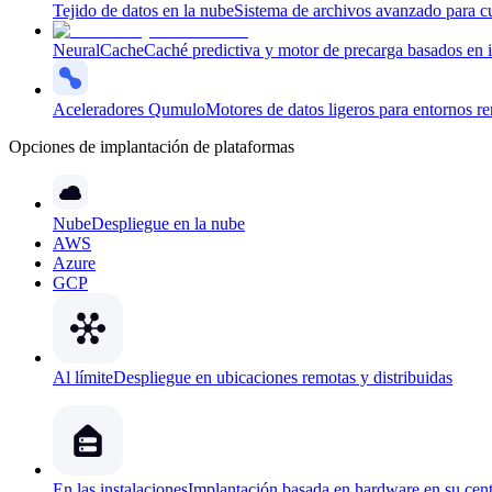
Tejido de datos en la nube
Sistema de archivos avanzado para cu
NeuralCache
Caché predictiva y motor de precarga basados en int
Aceleradores Qumulo
Motores de datos ligeros para entornos r
Opciones de implantación de plataformas
Nube
Despliegue en la nube
AWS
Azure
GCP
Al límite
Despliegue en ubicaciones remotas y distribuidas
En las instalaciones
Implantación basada en hardware en su cent