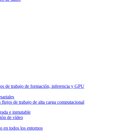
os de trabajo de formación, inferencia y GPU
sariales
flujos de trabajo de alta carga computacional
grada e inmutable
ión de vídeo
so en todos los entornos