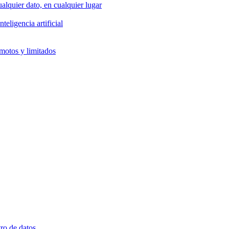
alquier dato, en cualquier lugar
eligencia artificial
emotos y limitados
ro de datos