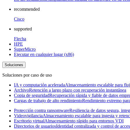
recommended
Cisco
supported
Flecha
HPE
SuperMicro
Ejecutar en cualquier lugar (x86)
Soluciones
Soluciones por caso de uso
IA y computación acelerada
Almacenamiento escalable para fluj
Archivo
Retención a largo plazo con recuperación instantánea
Copia de seguridad
Recuperación rápida y fiable de datos empre
Cargas de trabajo de alto rendimiento
Rendimiento extremo para 
Protección contra ransomware
Resiliencia de datos segura, inte
Videovigilancia
Almacenamiento escalable para ingesta y retenc
Escritorio virtual
Almacenamiento rápido para entornos VDI
Directorios de usuarios
Identidad centralizada y control de acce