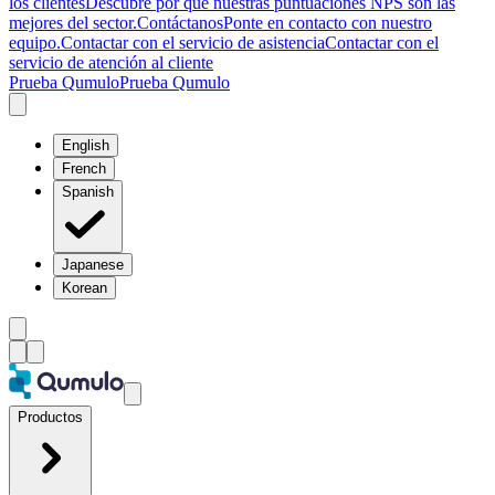
los clientes
Descubre por qué nuestras puntuaciones NPS son las
mejores del sector.
Contáctanos
Ponte en contacto con nuestro
equipo.
Contactar con el servicio de asistencia
Contactar con el
servicio de atención al cliente
Prueba Qumulo
Prueba Qumulo
English
French
Spanish
Japanese
Korean
Productos