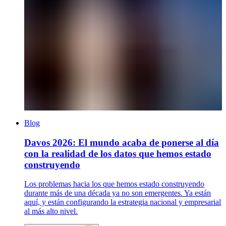
Blog
Davos 2026: El mundo acaba de ponerse al día
con la realidad de los datos que hemos estado
construyendo
Los problemas hacia los que hemos estado construyendo
durante más de una década ya no son emergentes. Ya están
aquí, y están configurando la estrategia nacional y empresarial
al más alto nivel.