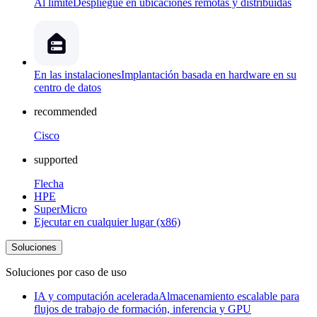
Al límite
Despliegue en ubicaciones remotas y distribuidas
En las instalaciones
Implantación basada en hardware en su
centro de datos
recommended
Cisco
supported
Flecha
HPE
SuperMicro
Ejecutar en cualquier lugar (x86)
Soluciones
Soluciones por caso de uso
IA y computación acelerada
Almacenamiento escalable para
flujos de trabajo de formación, inferencia y GPU