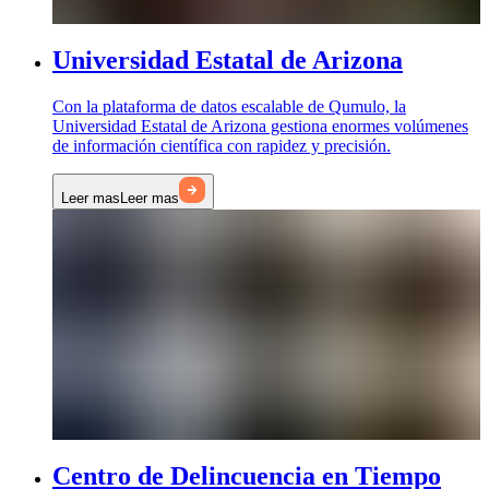
Universidad Estatal de Arizona
Con la plataforma de datos escalable de Qumulo, la
Universidad Estatal de Arizona gestiona enormes volúmenes
de información científica con rapidez y precisión.
Leer mas
Leer mas
Centro de Delincuencia en Tiempo