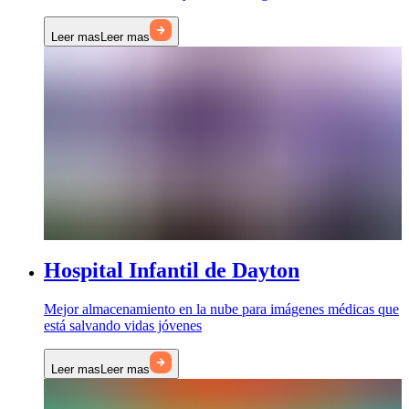
Leer mas
Leer mas
Hospital Infantil de Dayton
Mejor almacenamiento en la nube para imágenes médicas que
está salvando vidas jóvenes
Leer mas
Leer mas