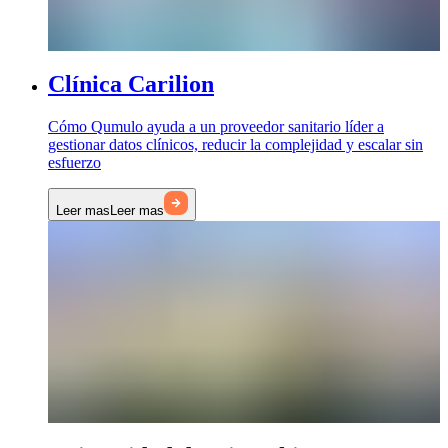
Clínica Carilion
Cómo Qumulo ayuda a un proveedor sanitario líder a
gestionar datos clínicos, reducir la complejidad y escalar sin
esfuerzo
Leer mas
Leer mas