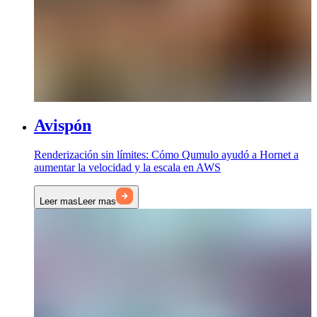
Avispón
Renderización sin límites: Cómo Qumulo ayudó a Hornet a
aumentar la velocidad y la escala en AWS
Leer mas
Leer mas