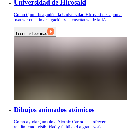
Universidad de Hirosaki
Cómo Qumulo ayudó a la Universidad Hirosaki de Japón a
avanzar en la investigación y la enseñanza de la IA
Leer mas
Leer mas
Dibujos animados atómicos
Cómo ayuda Qumulo a Atomic Cartoons a ofrecer
rendimiento, visibilidad y fiabilidad a gran escala