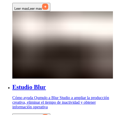
Leer mas
Leer mas
Estudio Blur
Cómo ayuda Qumulo a Blur Studio a ampliar la producción
creativa, eliminar el tiempo de inactividad y obtener
información operativa