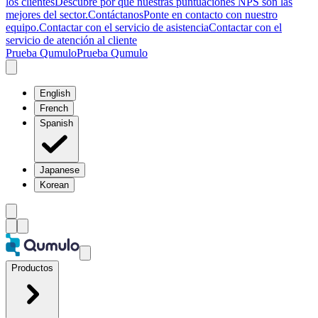
los clientes
Descubre por qué nuestras puntuaciones NPS son las
mejores del sector.
Contáctanos
Ponte en contacto con nuestro
equipo.
Contactar con el servicio de asistencia
Contactar con el
servicio de atención al cliente
Prueba Qumulo
Prueba Qumulo
English
French
Spanish
Japanese
Korean
Productos