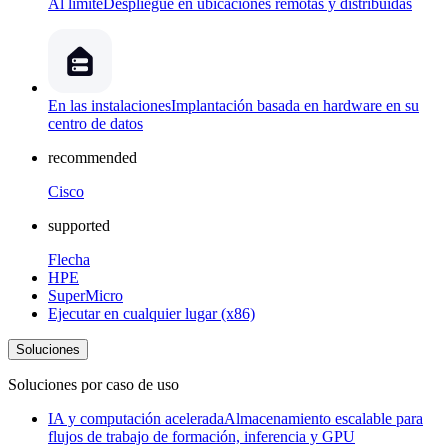
Al límite
Despliegue en ubicaciones remotas y distribuidas
En las instalaciones
Implantación basada en hardware en su
centro de datos
recommended
Cisco
supported
Flecha
HPE
SuperMicro
Ejecutar en cualquier lugar (x86)
Soluciones
Soluciones por caso de uso
IA y computación acelerada
Almacenamiento escalable para
flujos de trabajo de formación, inferencia y GPU