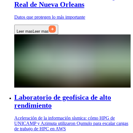
Real de Nueva Orleans
Datos que protegen lo más importante
Leer mas
Leer mas
Laboratorio de geofísica de alto
rendimiento
Aceleración de la información sísmica: cómo HPG de
UNICAMP y Azimuta utilizaron Qumulo para escalar cargas
de trabajo de HPC en AWS