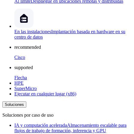
Al límite
Despliegue en ubicaciones remotas y distribuidas
En las instalaciones
Implantación basada en hardware en su
centro de datos
recommended
Cisco
supported
Flecha
HPE
SuperMicro
Ejecutar en cualquier lugar (x86)
Soluciones
Soluciones por caso de uso
IA y computación acelerada
Almacenamiento escalable para
flujos de trabajo de formación, inferencia y GPU