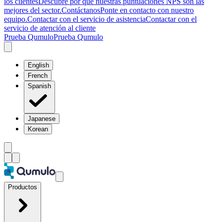
los clientes
Descubre por qué nuestras puntuaciones NPS son las
mejores del sector.
Contáctanos
Ponte en contacto con nuestro
equipo.
Contactar con el servicio de asistencia
Contactar con el
servicio de atención al cliente
Prueba Qumulo
Prueba Qumulo
English
French
Spanish
Japanese
Korean
Productos