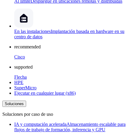
Al límite
Despliegue en ubicaciones remotas y distribuidas
En las instalaciones
Implantación basada en hardware en su
centro de datos
recommended
Cisco
supported
Flecha
HPE
SuperMicro
Ejecutar en cualquier lugar (x86)
Soluciones
Soluciones por caso de uso
IA y computación acelerada
Almacenamiento escalable para
flujos de trabajo de formación, inferencia y GPU