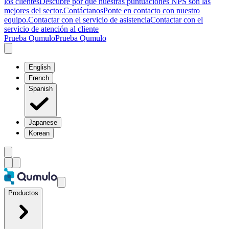
los clientes
Descubre por qué nuestras puntuaciones NPS son las
mejores del sector.
Contáctanos
Ponte en contacto con nuestro
equipo.
Contactar con el servicio de asistencia
Contactar con el
servicio de atención al cliente
Prueba Qumulo
Prueba Qumulo
English
French
Spanish
Japanese
Korean
Productos