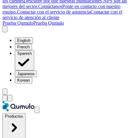
los clientes
Descubre por qué nuestras puntuaciones NPS son las
mejores del sector.
Contáctanos
Ponte en contacto con nuestro
equipo.
Contactar con el servicio de asistencia
Contactar con el
servicio de atención al cliente
Prueba Qumulo
Prueba Qumulo
English
French
Spanish
Japanese
Korean
Productos