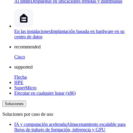
Al límite
Despliegue en ubicaciones remotas y distribuidas
En las instalaciones
Implantación basada en hardware en su
centro de datos
recommended
Cisco
supported
Flecha
HPE
SuperMicro
Ejecutar en cualquier lugar (x86)
Soluciones
Soluciones por caso de uso
IA y computación acelerada
Almacenamiento escalable para
flujos de trabajo de formación, inferencia y GPU