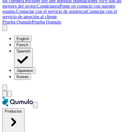
los clientes
Descubre por qué nuestras puntuaciones NPS son las
mejores del sector.
Contáctanos
Ponte en contacto con nuestro
equipo.
Contactar con el servicio de asistencia
Contactar con el
servicio de atención al cliente
Prueba Qumulo
Prueba Qumulo
English
French
Spanish
Japanese
Korean
Productos