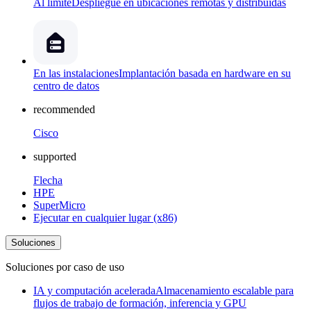
Al límite
Despliegue en ubicaciones remotas y distribuidas
En las instalaciones
Implantación basada en hardware en su
centro de datos
recommended
Cisco
supported
Flecha
HPE
SuperMicro
Ejecutar en cualquier lugar (x86)
Soluciones
Soluciones por caso de uso
IA y computación acelerada
Almacenamiento escalable para
flujos de trabajo de formación, inferencia y GPU