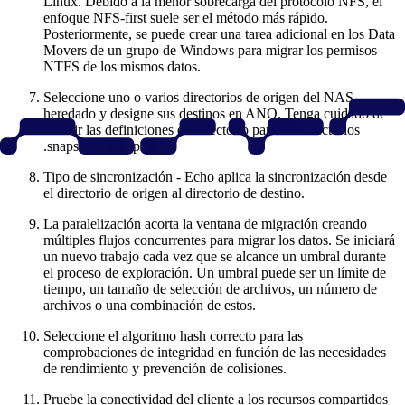
Linux. Debido a la menor sobrecarga del protocolo NFS, el
enfoque NFS-first suele ser el método más rápido.
Posteriormente, se puede crear una tarea adicional en los Data
Movers de un grupo de Windows para migrar los permisos
NTFS de los mismos datos.
Seleccione uno o varios directorios de origen del NAS
heredado y designe sus destinos en ANQ. Tenga cuidado de
excluir las definiciones de directorio para los directorios
.snapshot e .snapshots.
Tipo de sincronización - Echo aplica la sincronización desde
el directorio de origen al directorio de destino.
La paralelización acorta la ventana de migración creando
múltiples flujos concurrentes para migrar los datos. Se iniciará
un nuevo trabajo cada vez que se alcance un umbral durante
el proceso de exploración. Un umbral puede ser un límite de
tiempo, un tamaño de selección de archivos, un número de
archivos o una combinación de estos.
Seleccione el algoritmo hash correcto para las
comprobaciones de integridad en función de las necesidades
de rendimiento y prevención de colisiones.
Pruebe la conectividad del cliente a los recursos compartidos