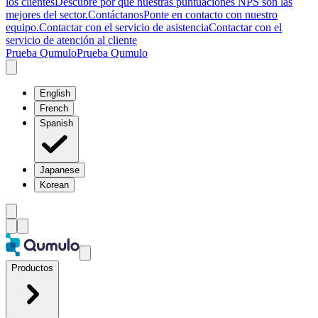
los clientes
Descubre por qué nuestras puntuaciones NPS son las
mejores del sector.
Contáctanos
Ponte en contacto con nuestro
equipo.
Contactar con el servicio de asistencia
Contactar con el
servicio de atención al cliente
Prueba Qumulo
Prueba Qumulo
English
French
Spanish
Japanese
Korean
Productos