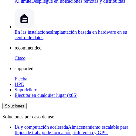
Al límite
Despliegue en ubicaciones remotas y distribuidas
En las instalaciones
Implantación basada en hardware en su
centro de datos
recommended
Cisco
supported
Flecha
HPE
SuperMicro
Ejecutar en cualquier lugar (x86)
Soluciones
Soluciones por caso de uso
IA y computación acelerada
Almacenamiento escalable para
flujos de trabajo de formación, inferencia y GPU