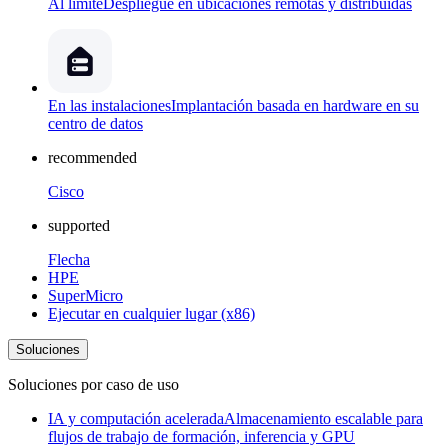
Al límite
Despliegue en ubicaciones remotas y distribuidas
En las instalaciones
Implantación basada en hardware en su
centro de datos
recommended
Cisco
supported
Flecha
HPE
SuperMicro
Ejecutar en cualquier lugar (x86)
Soluciones
Soluciones por caso de uso
IA y computación acelerada
Almacenamiento escalable para
flujos de trabajo de formación, inferencia y GPU