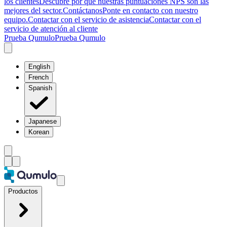
los clientes
Descubre por qué nuestras puntuaciones NPS son las
mejores del sector.
Contáctanos
Ponte en contacto con nuestro
equipo.
Contactar con el servicio de asistencia
Contactar con el
servicio de atención al cliente
Prueba Qumulo
Prueba Qumulo
English
French
Spanish
Japanese
Korean
Productos