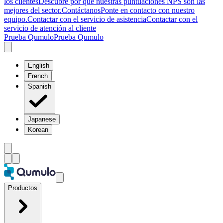
los clientes
Descubre por qué nuestras puntuaciones NPS son las
mejores del sector.
Contáctanos
Ponte en contacto con nuestro
equipo.
Contactar con el servicio de asistencia
Contactar con el
servicio de atención al cliente
Prueba Qumulo
Prueba Qumulo
English
French
Spanish
Japanese
Korean
Productos