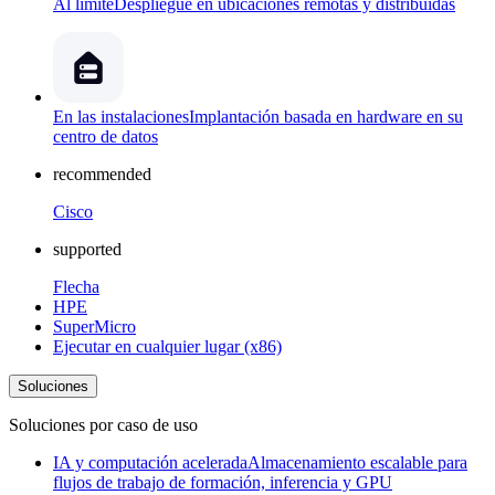
Al límite
Despliegue en ubicaciones remotas y distribuidas
En las instalaciones
Implantación basada en hardware en su
centro de datos
recommended
Cisco
supported
Flecha
HPE
SuperMicro
Ejecutar en cualquier lugar (x86)
Soluciones
Soluciones por caso de uso
IA y computación acelerada
Almacenamiento escalable para
flujos de trabajo de formación, inferencia y GPU