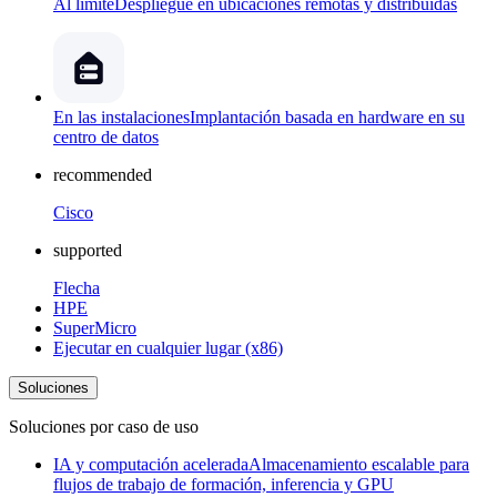
Al límite
Despliegue en ubicaciones remotas y distribuidas
En las instalaciones
Implantación basada en hardware en su
centro de datos
recommended
Cisco
supported
Flecha
HPE
SuperMicro
Ejecutar en cualquier lugar (x86)
Soluciones
Soluciones por caso de uso
IA y computación acelerada
Almacenamiento escalable para
flujos de trabajo de formación, inferencia y GPU