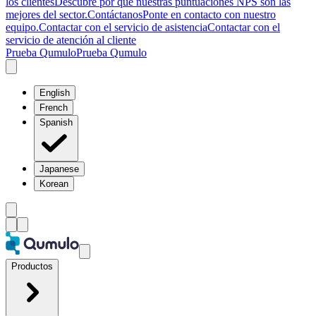
los clientes
Descubre por qué nuestras puntuaciones NPS son las
mejores del sector.
Contáctanos
Ponte en contacto con nuestro
equipo.
Contactar con el servicio de asistencia
Contactar con el
servicio de atención al cliente
Prueba Qumulo
Prueba Qumulo
English
French
Spanish
Japanese
Korean
Productos