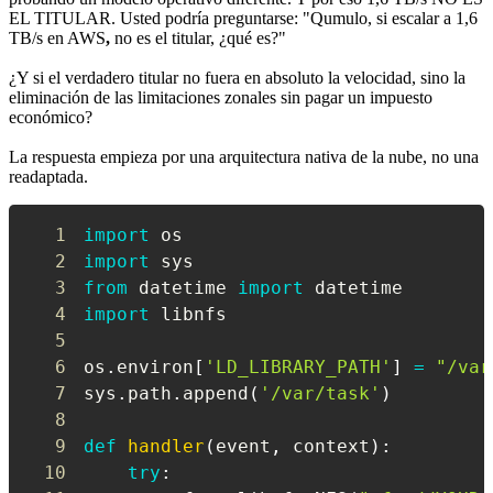
EL TITULAR. Usted podría preguntarse: "Qumulo, si escalar a 1,6
TB/s en AWS
,
no es el titular, ¿qué es?"
¿Y si el verdadero titular no fuera en absoluto la velocidad, sino la
eliminación de las limitaciones zonales sin pagar un impuesto
económico?
La respuesta empieza por una arquitectura nativa de la nube, no una
readaptada.
1
import
2
import
3
from
 datetime 
import
4
import
5
6
os
.
environ
[
'LD_LIBRARY_PATH'
]
=
"/var
7
sys
.
path
.
append
(
'/var/task'
)
8
9
def
handler
(
event
,
 context
)
:
10
try
: