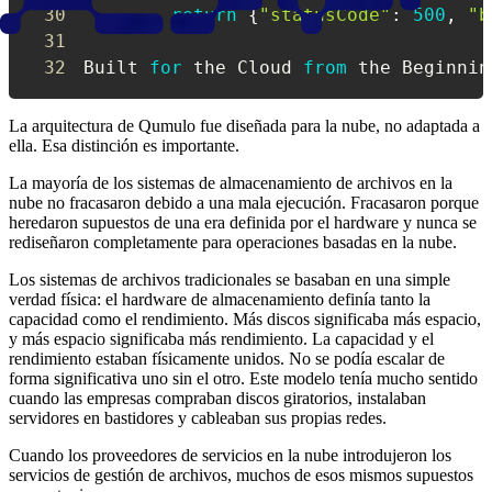
30
return
{
"statusCode"
:
500
,
"b
31
32
Built 
for
 the Cloud 
from
 the Beginnin
La arquitectura de Qumulo fue diseñada para la nube, no adaptada a
ella. Esa distinción es importante.
La mayoría de los sistemas de almacenamiento de archivos en la
nube no fracasaron debido a una mala ejecución. Fracasaron porque
heredaron supuestos de una era definida por el hardware y nunca se
rediseñaron completamente para operaciones basadas en la nube.
Los sistemas de archivos tradicionales se basaban en una simple
verdad física: el hardware de almacenamiento definía tanto la
capacidad como el rendimiento. Más discos significaba más espacio,
y más espacio significaba más rendimiento. La capacidad y el
rendimiento estaban físicamente unidos. No se podía escalar de
forma significativa uno sin el otro. Este modelo tenía mucho sentido
cuando las empresas compraban discos giratorios, instalaban
servidores en bastidores y cableaban sus propias redes.
Cuando los proveedores de servicios en la nube introdujeron los
servicios de gestión de archivos, muchos de esos mismos supuestos