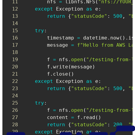
11
        nfs 
=
 libnfs
.
NFS
(
"nfs://YOUR_
12
except
 Exception 
as
 e
:
13
return
{
"statusCode"
:
500
,
"b
14
15
try
:
16
        timestamp 
=
 datetime
.
now
(
)
.
is
17
        message 
=
f"Hello from AWS La
18
19
        f 
=
 nfs
.
open
(
"/testing-from-l
20
        f
.
write
(
message
)
21
        f
.
close
(
)
22
except
 Exception 
as
 e
:
23
return
{
"statusCode"
:
500
,
"b
24
25
try
:
26
        f 
=
 nfs
.
open
(
"/testing-from-l
27
        content 
=
 f
.
read
(
)
28
return
{
"statusCode"
:
200
,
"b
29
except
 Exception 
as
 e
: