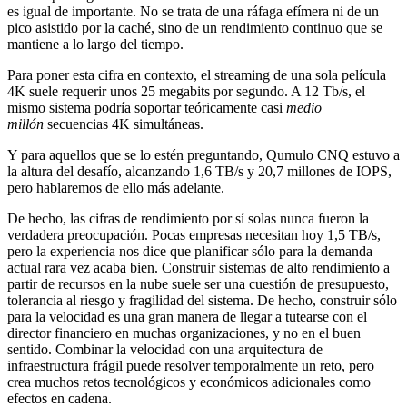
es igual de importante. No se trata de una ráfaga efímera ni de un
pico asistido por la caché, sino de un rendimiento continuo que se
mantiene a lo largo del tiempo.
Para poner esta cifra en contexto, el streaming de una sola película
4K suele requerir unos 25 megabits por segundo. A 12 Tb/s, el
mismo sistema podría soportar teóricamente casi
medio
millón
secuencias 4K simultáneas.
Y para aquellos que se lo estén preguntando, Qumulo CNQ estuvo a
la altura del desafío, alcanzando 1,6 TB/s y 20,7 millones de IOPS,
pero hablaremos de ello más adelante.
De hecho, las cifras de rendimiento por sí solas nunca fueron la
verdadera preocupación. Pocas empresas necesitan hoy 1,5 TB/s,
pero la experiencia nos dice que planificar sólo para la demanda
actual rara vez acaba bien. Construir sistemas de alto rendimiento a
partir de recursos en la nube suele ser una cuestión de presupuesto,
tolerancia al riesgo y fragilidad del sistema. De hecho, construir sólo
para la velocidad es una gran manera de llegar a tutearse con el
director financiero en muchas organizaciones, y no en el buen
sentido. Combinar la velocidad con una arquitectura de
infraestructura frágil puede resolver temporalmente un reto, pero
crea muchos retos tecnológicos y económicos adicionales como
efectos en cadena.