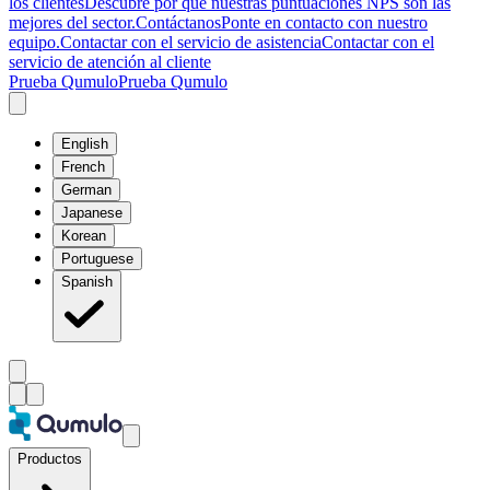
los clientes
Descubre por qué nuestras puntuaciones NPS son las
mejores del sector.
Contáctanos
Ponte en contacto con nuestro
equipo.
Contactar con el servicio de asistencia
Contactar con el
servicio de atención al cliente
Prueba Qumulo
Prueba Qumulo
English
French
German
Japanese
Korean
Portuguese
Spanish
Productos