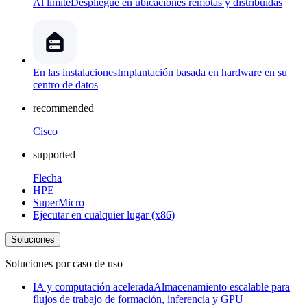
Al límite
Despliegue en ubicaciones remotas y distribuidas
En las instalaciones
Implantación basada en hardware en su
centro de datos
recommended
Cisco
supported
Flecha
HPE
SuperMicro
Ejecutar en cualquier lugar (x86)
Soluciones
Soluciones por caso de uso
IA y computación acelerada
Almacenamiento escalable para
flujos de trabajo de formación, inferencia y GPU