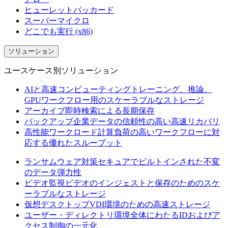
ヒューレットパッカード
スーパーマイクロ
どこでも実行 (x86)
ソリューション
ユースケース別ソリューション
AIと高速コンピューティング
トレーニング、推論、
GPUワークフロー用のスケーラブルなストレージ
アーカイブ
即時検索による長期保存
バックアップ
企業データの信頼性の高い高速リカバリ
高性能ワークロード
計算負荷の高いワークフローに対
応する優れたスループット
ランサムウェア対策
セキュアでビルトインされた不変
のデータ弾力性
ビデオ監視
ビデオのインジェストと保存のためのスケ
ーラブルなストレージ
仮想デスクトップ
VDI環境のための高速ストレージ
ユーザー・ディレクトリ
環境全体にわたるIDおよびア
クセス制御の一元化