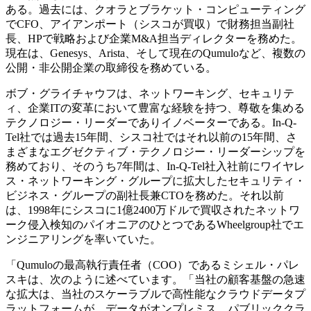
ある。過去には、クオラとブラケット・コンピューティング
でCFO、アイアンポート（シスコが買収）で財務担当副社
長、HPで戦略および企業M&A担当ディレクターを務めた。
現在は、Genesys、Arista、そして現在のQumuloなど、複数の
公開・非公開企業の取締役を務めている。
ボブ・グライチャウフは、ネットワーキング、セキュリテ
ィ、企業ITの変革において豊富な経験を持つ、尊敬を集める
テクノロジー・リーダーでありイノベーターである。In-Q-
Tel社では過去15年間、シスコ社ではそれ以前の15年間、さ
まざまなエグゼクティブ・テクノロジー・リーダーシップを
務めており、そのうち7年間は、In-Q-Tel社入社前にワイヤレ
ス・ネットワーキング・グループに拡大したセキュリティ・
ビジネス・グループの副社長兼CTOを務めた。それ以前
は、1998年にシスコに1億2400万ドルで買収されたネットワ
ーク侵入検知のパイオニアのひとつであるWheelgroup社でエ
ンジニアリングを率いていた。
「Qumuloの最高執行責任者（COO）であるミシェル・パレ
スキは、次のように述べています。「当社の顧客基盤の急速
な拡大は、当社のスケーラブルで高性能なクラウドデータプ
ラットフォームが、データがオンプレミス、パブリッククラ