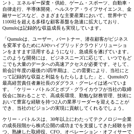
ント、エネルギー探査・供給、ゲーム・スポーツ、自動車・
自律走行、半導体開発、ヘルスケア・ライフサイエンス、金
融サービスなど、さまざまな主要産業において、世界中で
1100社を超える多様な顧客基盤を急速に拡大しており、
Qumuloは記録的な収益成長も実現しています。
「Qumuloは、ユーザー、パートナー、潜在顧客がビジネス
を変革するためにAIやハイブリッドクラウドソリューショ
ンをますます活用するようになり、急成長を遂げています。
このような開発には、ビジネスニーズに応じて、いつでもど
こでも大量のデータへの高速アクセスが必要です。そして、
前会計年度の最後の3四半期は、この需要により、当社にと
って記録的な収益と利益をもたらしました」と、Qumuloの
最高経営責任者兼社長のダグラス・グーレイは述べていま
す。「ケリー・バトルズとボブ・グライカウフが当社の取締
役会に加わることで、高成長環境、勤勉な財務管理、技術に
おいて豊富な経験を持つ2人の業界リーダーを迎えることが
でき、当社のビジョンの実現に貢献してくれるでしょう。
ケリー・バトルスは、30年以上にわたってテクノロジー企業
の成長段階から株式公開の成功までを支援してきた経験を持
つ、熟練した取締役、CFO、オペレーション・オフィサーで