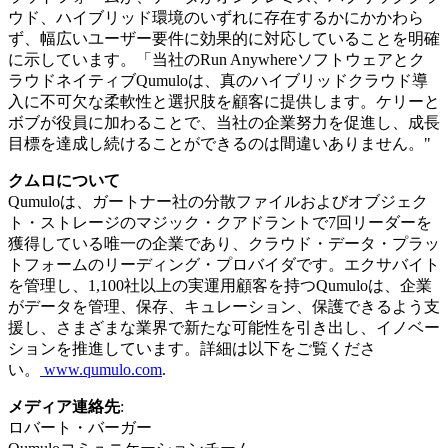
ウド、ハイブリッド環境のいずれに存在するかにかかわら
ず、幅広いユーザー要件に効果的に対応していることを明確
に示しています。「当社のRun Anywhereソフトウェアとク
ラウドネイティブQumuloは、真のハイブリッドクラウド導
入に不可欠な柔軟性と選択肢を顧客に提供します。ケリーと
ボブが役員に加わることで、当社の企業努力を促進し、成長
目標を達成し続けることができるのは間違いありません。"
クムロについて
Qumuloは、ガートナー社の分散ファイルおよびオブジェク
ト・ストレージのマジック・クアドラントで7回リーダーを
獲得している唯一の企業であり、クラウド・データ・プラッ
トフォームのリーディング・プロバイダです。エクサバイト
を管理し、1,100社以上の実運用顧客を持つQumuloは、企業
がデータを管理、保存、キュレーション、保護できるよう支
援し、さまざまな業界で新たな可能性を引き出し、イノベー
ションを推進しています。詳細は以下をご覧くださ
い。
www.qumulo.com
.
メディア連絡先
:
ロバート・バーガー