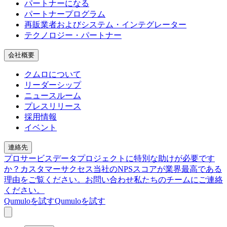
パートナーになる
パートナープログラム
再販業者およびシステム・インテグレーター
テクノロジー・パートナー
会社概要
クムロについて
リーダーシップ
ニュースルーム
プレスリリース
採用情報
イベント
連絡先
プロサービス
データプロジェクトに特別な助けが必要です
か？
カスタマーサクセス
当社のNPSスコアが業界最高である
理由をご覧ください。
お問い合わせ
私たちのチームにご連絡
ください。
Qumuloを試す
Qumuloを試す