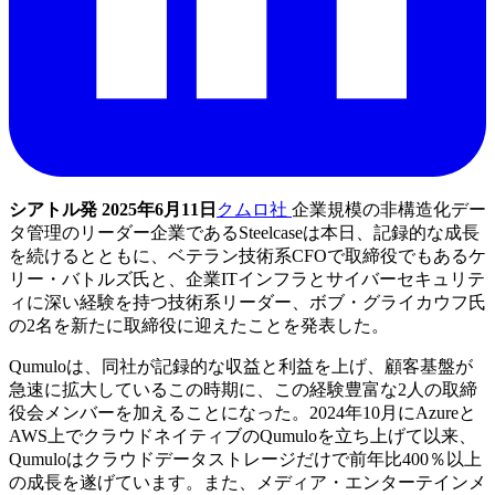
シアトル発 2025年6月11日
クムロ社
企業規模の非構造化デー
タ管理のリーダー企業であるSteelcaseは本日、記録的な成長
を続けるとともに、ベテラン技術系CFOで取締役でもあるケ
リー・バトルズ氏と、企業ITインフラとサイバーセキュリテ
ィに深い経験を持つ技術系リーダー、ボブ・グライカウフ氏
の2名を新たに取締役に迎えたことを発表した。
Qumuloは、同社が記録的な収益と利益を上げ、顧客基盤が
急速に拡大しているこの時期に、この経験豊富な2人の取締
役会メンバーを加えることになった。2024年10月にAzureと
AWS上でクラウドネイティブのQumuloを立ち上げて以来、
Qumuloはクラウドデータストレージだけで前年比400％以上
の成長を遂げています。また、メディア・エンターテインメ