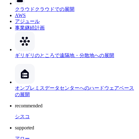
クラウド
クラウドでの展開
AWS
アジュール
事業継続計画
ギリギリのところで
遠隔地・分散地への展開
オンプレミス
データセンターへのハードウェアベース
の展開
recommended
シスコ
supported
アロー